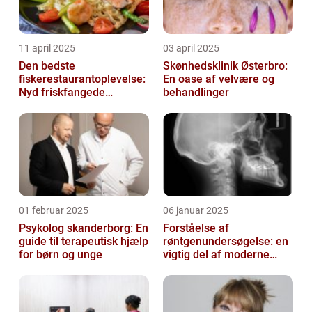
11 april 2025
03 april 2025
Den bedste
Skønhedsklinik Østerbro:
fiskerestaurantoplevelse:
En oase af velvære og
Nyd friskfangede
behandlinger
delikatesser
01 februar 2025
06 januar 2025
Psykolog skanderborg: En
Forståelse af
guide til terapeutisk hjælp
røntgenundersøgelse: en
for børn og unge
vigtig del af moderne
medicin