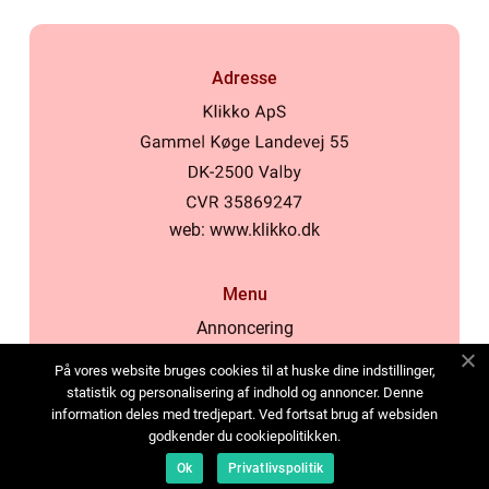
Adresse
web:
www.klikko.dk
Menu
Annoncering
Om os
På vores website bruges cookies til at huske dine indstillinger,
Cookies
statistik og personalisering af indhold og annoncer. Denne
information deles med tredjepart. Ved fortsat brug af websiden
Kontakt os
godkender du cookiepolitikken.
Sitemap
Ok
Privatlivspolitik