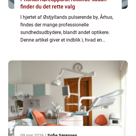
finder du det rette valg
I hjertet af Østjyllands pulserende by, Århus,
findes der mange professionelle
sundhedsudbydere, blandt andet optikere.
Denne artikel giver et indblik i, hvad en
optiker i Århus kan tilbyde, hvilke mærker og
typer af produkte...
09 maj 2026
Sofie Sørensen