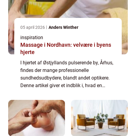
05 april 2026
Anders Winther
inspiration
Massage i Nordhavn: velvære i byens
hjerte
I hjertet af Østjyllands pulserende by, Århus,
findes der mange professionelle
sundhedsudbydere, blandt andet optikere.
Denne artikel giver et indblik i, hvad en
optiker i Århus kan tilbyde, hvilke mærker og
typer af produkte...