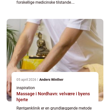
forskellige medicinske tilstande.
Røntgenteknologien giver læger mulighed
for at se ind i kroppen uden...
05 april 2026
Anders Winther
inspiration
Massage i Nordhavn: velvære i byens
hjerte
Røntgenklinik er en grundlæggende metode