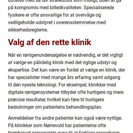
udføres med så lav stråledosis som muligt, uden at gå
på kompromis med billedkvaliteten. Specialiserede
fysikere er ofte ansvarlige for at overvåge og
vedligeholde udstyret i overensstemmelse med
sikkerhedsreglerne.
Valg af den rette klinik
Når en røntgenundersøgelse er nødvendig, er det vigtigt
at vælge en pålidelig klinik med det rigtige udstyr og
ekspertise. Det kan være en fordel at vælge en klinik, der
har specialister med mange års erfaring samt adgang
til den nyeste teknologi. For eksempel, klinikker med
digitale røntgensystemer tilbyder ofte hurtigere og mere
præcise resultater, hvilket kan føre til hurtigere
beslutninger om patientens behandlingsplan.
Anmeldelser fra andre patienter kan også være nyttige.
På klinikker som Nørrevold har patienterne ofte
fremhævet personalets evne til at forklare proceduren