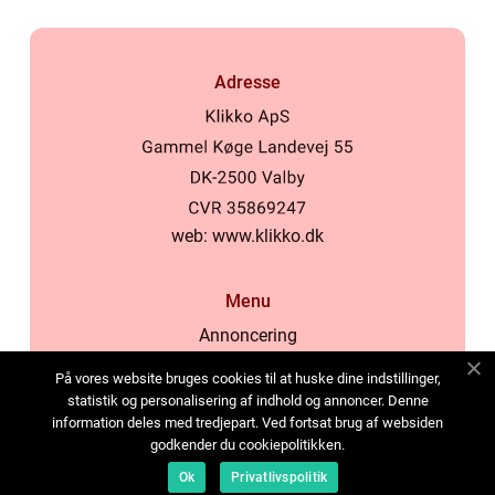
Adresse
web:
www.klikko.dk
Menu
Annoncering
Om os
På vores website bruges cookies til at huske dine indstillinger,
Cookies
statistik og personalisering af indhold og annoncer. Denne
information deles med tredjepart. Ved fortsat brug af websiden
Kontakt os
godkender du cookiepolitikken.
Sitemap
Ok
Privatlivspolitik