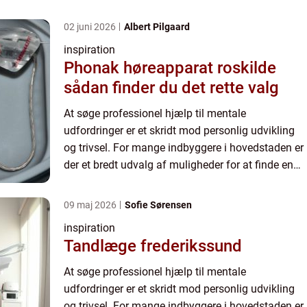
02 juni 2026
Albert Pilgaard
inspiration
Phonak høreapparat roskilde
sådan finder du det rette valg
At søge professionel hjælp til mentale
udfordringer er et skridt mod personlig udvikling
og trivsel. For mange indbyggere i hovedstaden er
der et bredt udvalg af muligheder for at finde en
psykolog i København, der kan tilbyde st&...
09 maj 2026
Sofie Sørensen
inspiration
Tandlæge frederikssund
At søge professionel hjælp til mentale
udfordringer er et skridt mod personlig udvikling
og trivsel. For mange indbyggere i hovedstaden er