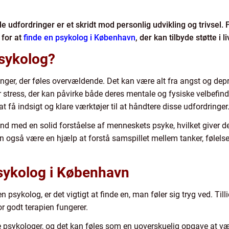
le udfordringer er et skridt mod personlig udvikling og trivse
 for at
finde en psykolog i København
, der kan tilbyde støtte i 
sykolog?
ger, der føles overvældende. Det kan være alt fra angst og depres
tress, der kan påvirke både deres mentale og fysiske velbefind
 få indsigt og klare værktøjer til at håndtere disse udfordringer
 med en solid forståelse af menneskets psyke, hvilket giver de
an også være en hjælp at forstå samspillet mellem tanker, følelse
psykolog i København
psykolog, er det vigtigt at finde en, man føler sig tryg ved. Tilli
r godt terapien fungerer.
sykologer, og det kan føles som en uoverskuelig opgave at væl