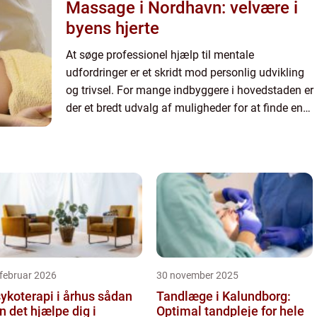
Massage i Nordhavn: velvære i
byens hjerte
At søge professionel hjælp til mentale
udfordringer er et skridt mod personlig udvikling
og trivsel. For mange indbyggere i hovedstaden er
der et bredt udvalg af muligheder for at finde en
psykolog i København, der kan tilbyde st&...
februar 2026
30 november 2025
koterapi i århus sådan
Tandlæge i Kalundborg:
n det hjælpe dig i
Optimal tandpleje for hele