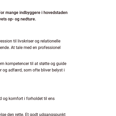
l. For mange indbyggere i hovedstaden
livets op- og nedture.
sion til livskriser og relationelle
ende. At tale med en professionel
.
m kompetencer til at støtte og guide
r og adfærd, som ofte bliver belyst i
d og komfort i forholdet til ens
ge den rette. Et godt udgangspunkt