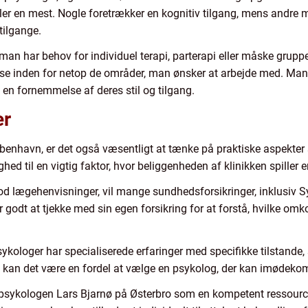
taler en mest. Nogle foretrækker en kognitiv tilgang, mens andre m
tilgange.
an har behov for individuel terapi, parterapi eller måske gruppet
se inden for netop de områder, man ønsker at arbejde med. Mang
en fornemmelse af deres stil og tilgang.
er
benhavn, er det også væsentligt at tænke på praktiske aspekter 
 til en vigtig faktor, hvor beliggenheden af klinikken spiller en 
od lægehenvisninger, vil mange sundhedsforsikringer, inklusiv 
er godt at tjekke med sin egen forsikring for at forstå, hvilke omk
psykologer har specialiserede erfaringer med specifikke tilstande
, kan det være en fordel at vælge en psykolog, der kan imødeko
 psykologen Lars Bjarnø på Østerbro som en kompetent ressourc