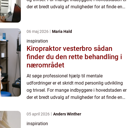
der et bredt udvalg af muligheder for at finde en
psykolog i København, der kan tilbyde st&...
06 maj 2026
Maria Hald
inspiration
Kiropraktor vesterbro sådan
finder du den rette behandling i
nærområdet
At søge professionel hjælp til mentale
udfordringer er et skridt mod personlig udvikling
og trivsel. For mange indbyggere i hovedstaden er
der et bredt udvalg af muligheder for at finde en
psykolog i København, der kan tilbyde st&...
05 april 2026
Anders Winther
inspiration