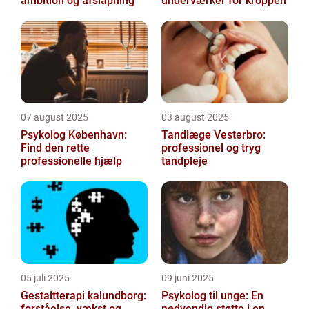
ambition og afslapning
underværker for kroppen
07 august 2025
03 august 2025
Psykolog København:
Tandlæge Vesterbro:
Find den rette
professionel og tryg
professionelle hjælp
tandpleje
05 juli 2025
09 juni 2025
Gestaltterapi kalundborg:
Psykolog til unge: En
forståelse, vækst og
nødvendig støtte i en