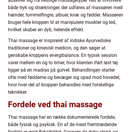
adskiller sig fra vestlige massagetyper ved at involvere
både tryk og strækninger, der udføres af massøren med
hænder, tommelfingre, albuer, knæ og fødder. Massøren
bruger hele kroppen til at manipulere muskler og led,
hvilket skaber en dyb, helende effekt.
Thai massage er inspireret af indiske Ayurvediske
traditioner og kinesisk medicin, og den søger at
genskabe kroppens energibalance. En typisk session
varer mellem en og to timer, hvor klienten iført løst tøj
ligger på en madras på gulvet. Behandlingen starter
ofte med fødderne og bevæger sig opad mod hovedet,
hvor hver del af kroppen behandles med forskellige
teknikker.
Fordele ved thai massage
Thai massage har en række dokumenterede fordele,
både fysisk og psykisk. En af de mest fremtrædende
fordele er øget fleksibilitet. Gennem de dybe stræk og