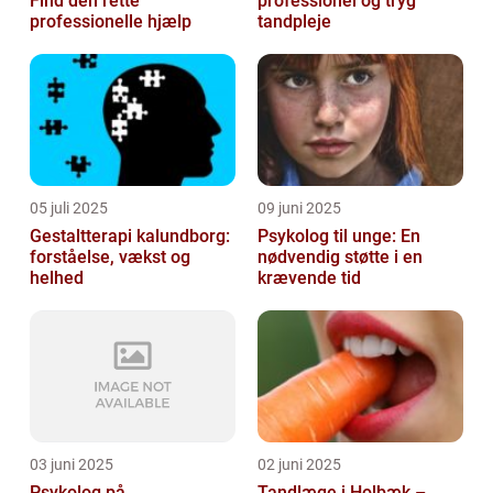
Find den rette
professionel og tryg
professionelle hjælp
tandpleje
05 juli 2025
09 juni 2025
Gestaltterapi kalundborg:
Psykolog til unge: En
forståelse, vækst og
nødvendig støtte i en
helhed
krævende tid
03 juni 2025
02 juni 2025
Psykolog på
Tandlæge i Holbæk –