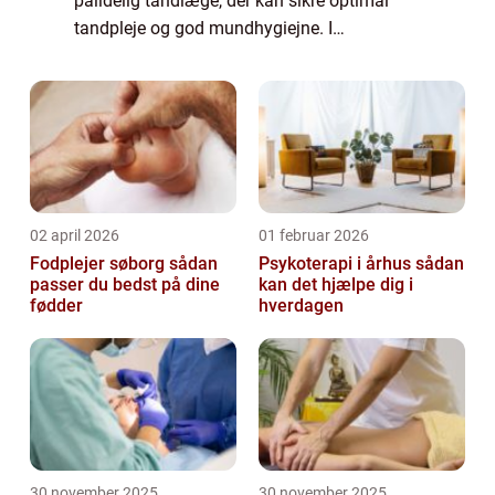
pålidelig tandlæge, der kan sikre optimal
tandpleje og god mundhygiejne. I
Charlottenlund er der et bredt udvalg af
tandlæger at vælge imellem, men det kan
være en ud...
02 april 2026
01 februar 2026
Fodplejer søborg sådan
Psykoterapi i århus sådan
passer du bedst på dine
kan det hjælpe dig i
fødder
hverdagen
30 november 2025
30 november 2025