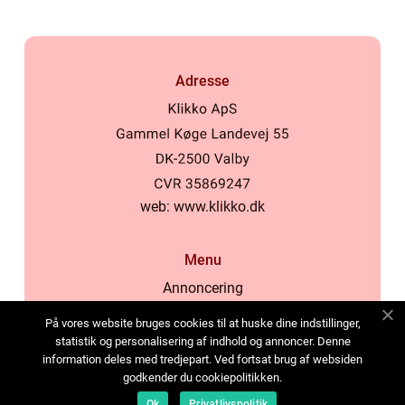
Adresse
web:
www.klikko.dk
Menu
Annoncering
Om os
På vores website bruges cookies til at huske dine indstillinger,
Cookies
statistik og personalisering af indhold og annoncer. Denne
information deles med tredjepart. Ved fortsat brug af websiden
Kontakt os
godkender du cookiepolitikken.
Sitemap
Ok
Privatlivspolitik