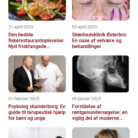
11 april 2025
03 april 2025
Den bedste
Skønhedsklinik Østerbro:
fiskerestaurantoplevelse:
En oase af velvære og
Nyd friskfangede
behandlinger
delikatesser
01 februar 2025
06 januar 2025
Psykolog skanderborg: En
Forståelse af
guide til terapeutisk hjælp
røntgenundersøgelse: en
for børn og unge
vigtig del af moderne
medicin