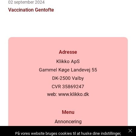
02 september 2024
Vaccination Gentofte
Adresse
web:
www.klikko.dk
Menu
Annoncering
Om os
På vores website bruges cookies til at huske dine indstillinger,