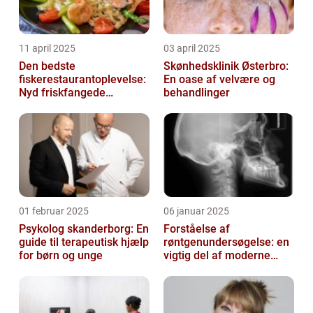
11 april 2025
03 april 2025
Den bedste
Skønhedsklinik Østerbro:
fiskerestaurantoplevelse:
En oase af velvære og
Nyd friskfangede
behandlinger
delikatesser
01 februar 2025
06 januar 2025
Psykolog skanderborg: En
Forståelse af
guide til terapeutisk hjælp
røntgenundersøgelse: en
for børn og unge
vigtig del af moderne
medicin