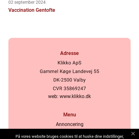
02 september 2024
Vaccination Gentofte
Adresse
web:
www.klikko.dk
Menu
Annoncering
Om os
På vores website bruges cookies til at huske dine indstillinger,