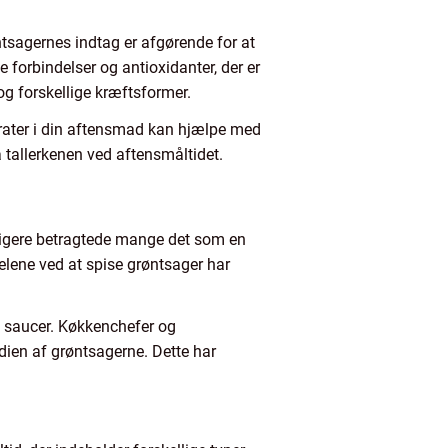
sagernes indtag er afgørende for at
e forbindelser og antioxidanter, der er
 og forskellige kræftsformer.
ydrater i din aftensmad kan hjælpe med
å tallerkenen ved aftensmåltidet.
igere betragtede mange det som en
elene ved at spise grøntsager har
og saucer. Køkkenchefer og
ien af grøntsagerne. Dette har