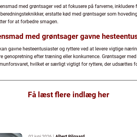
nsmad med grøntsager ved at fokusere på farverne, inkludere 
lberedningsteknikker, erstatte kød med grøntsager som hoveding
tter for at forbedre smagen.
ensmad med grøntsager gavne hesteentusi
 gavne hesteentusiaster og ryttere ved at levere vigtige nærin
e genopretning efter træning eller konkurrence. Grøntsager med
forsvaret, hvilket er særligt vigtigt for ryttere, der udsættes f
Få læst flere indlæg her
02 juni 2026
Albert Pilgaard