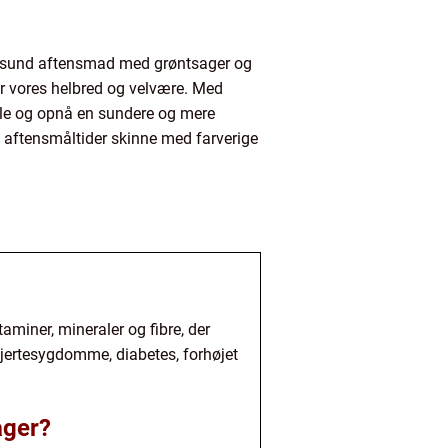
af sund aftensmad med grøntsager og
for vores helbred og velvære. Med
ele og opnå en sundere og mere
ne aftensmåltider skinne med farverige
aminer, mineraler og fibre, der
hjertesygdomme, diabetes, forhøjet
ager?