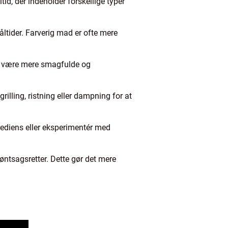
d, der indeholder forskellige typer
åltider. Farverig mad er ofte mere
at være mere smagfulde og
illing, ristning eller dampning for at
rediens eller eksperimentér med
røntsagsretter. Dette gør det mere