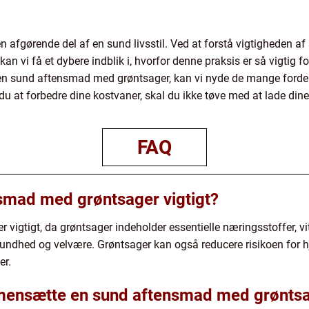
 afgørende del af en sund livsstil. Ved at forstå vigtigheden 
an vi få et dybere indblik i, hvorfor denne praksis er så vigtig 
 en sund aftensmad med grøntsager, kan vi nyde de mange ford
r du at forbedre dine kostvaner, skal du ikke tøve med at lade di
FAQ
smad med grøntsager vigtigt?
igtigt, da grøntsager indeholder essentielle næringsstoffer, vit
l sundhed og velvære. Grøntsager kan også reducere risikoen for 
er.
mensætte en sund aftensmad med grønts