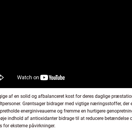
gige af en solid og afbalanceret kost for deres daglige præsta
keltpersoner. Grøntsager bidrager med vigtige næringsstoffer, der
opretholde energiniveauerne og fremme en hurtigere genopretning
e indhold af antioxidanter bidrage til at reducere betændelse o
es for eksterne påvirkninger.