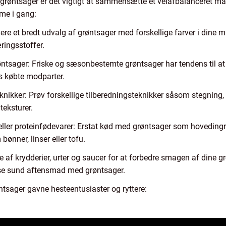
øntsager er det vigtigt at sammensætte et velafbalanceret målti
mme i gang:
ere et bredt udvalg af grøntsager med forskellige farver i dine m
ringsstoffer.
ntsager: Friske og sæsonbestemte grøntsager har tendens til 
 købte modparter.
ikker: Prøv forskellige tilberedningsteknikker såsom stegning, gr
teksturer.
eller proteinfødevarer: Erstat kød med grøntsager som hoveding
ønner, linser eller tofu.
fte af krydderier, urter og saucer for at forbedre smagen af dine g
spise sund aftensmad med grøntsager.
sager gavne hesteentusiaster og ryttere: