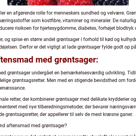
er en afgørende rolle for menneskers sundhed og velvære. Grønt
næringsstoffer som kostfibre, vitaminer og mineraler. De naturlig
t reducere risikoen for hjertesygdomme, diabetes, forhøjet blodtryk
r, og spise en større andel grøntsager i forhold til kød og kulh
øjelsen. Derfor er det vigtigt at lade grøntsager fylde godt op p
ftensmad med grøntsager:
ed grøntsager undergået en bemærkelsesværdig udvikling. Tidl
delige grøntsagsretter. Men med en stigende bevidsthed om ford
 renæssance.
ionale retter, der kombinerer grøntsager med delikate krydderier 
menteret med nye tilberedningsmetoder, der bevarer næringsværd
e grøntsagsretter, der appellerer til selv de mest kræsne ganer.
nd aftensmad med grøntsager?