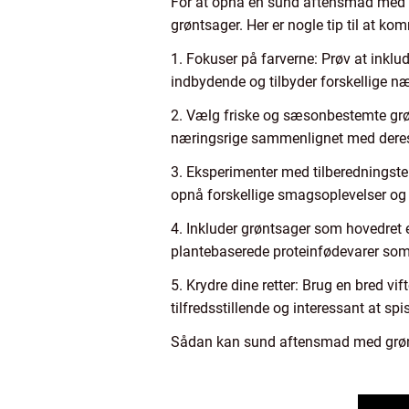
For at opnå en sund aftensmad med gr
grøntsager. Her er nogle tip til at ko
1. Fokuser på farverne: Prøv at inklud
indbydende og tilbyder forskellige næ
2. Vælg friske og sæsonbestemte grø
næringsrige sammenlignet med deres
3. Eksperimenter med tilberedningstekn
opnå forskellige smagsoplevelser og 
4. Inkluder grøntsager som hovedret 
plantebaserede proteinfødevarer som b
5. Krydre dine retter: Brug en bred vi
tilfredsstillende og interessant at 
Sådan kan sund aftensmad med grønt