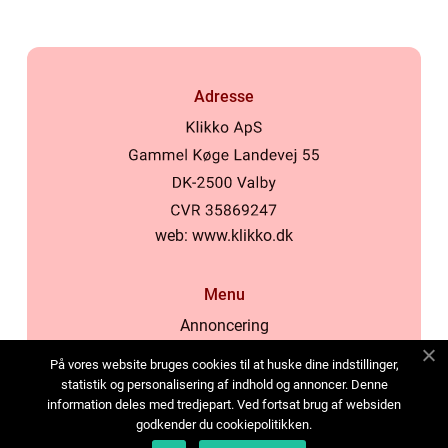
Adresse
web:
www.klikko.dk
Menu
Annoncering
Om os
På vores website bruges cookies til at huske dine indstillinger,
Cookies
statistik og personalisering af indhold og annoncer. Denne
information deles med tredjepart. Ved fortsat brug af websiden
Kontakt os
godkender du cookiepolitikken.
Sitemap