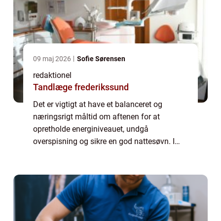
09 maj 2026
Sofie Sørensen
redaktionel
Tandlæge frederikssund
Det er vigtigt at have et balanceret og
næringsrigt måltid om aftenen for at
opretholde energiniveauet, undgå
overspisning og sikre en god nattesøvn. I
denne artikel vil vi udforske forskellige “sund
aftenmad ideer” og give dig tips og in...