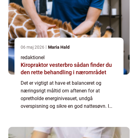
06 maj 2026
Maria Hald
redaktionel
Kiropraktor vesterbro sådan finder du
den rette behandling i nærområdet
Det er vigtigt at have et balanceret og
næringsrigt måltid om aftenen for at
opretholde energiniveauet, undgå
overspisning og sikre en god nattesøvn. I
denne artikel vil vi udforske forskellige “sund
aftenmad ideer” og give dig tips og in...