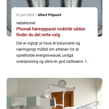
02 juni 2026
Albert Pilgaard
redaktionel
Phonak høreapparat roskilde sådan
finder du det rette valg
Det er vigtigt at have et balanceret og
næringsrigt måltid om aftenen for at
opretholde energiniveauet, undgå
overspisning og sikre en god nattesøvn. I
denne artikel vil vi udforske forskellige “sund
aftenmad ideer” og give dig tips og in...