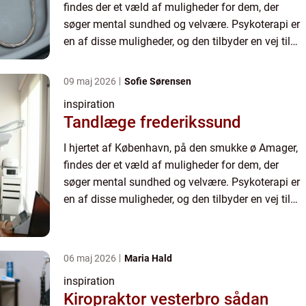
findes der et væld af muligheder for dem, der
søger mental sundhed og velvære. Psykoterapi er
en af disse muligheder, og den tilbyder en vej til
personlig vækst, helbredelse og forbedret
livskvalitet. M...
09 maj 2026
Sofie Sørensen
inspiration
Tandlæge frederikssund
I hjertet af København, på den smukke ø Amager,
findes der et væld af muligheder for dem, der
søger mental sundhed og velvære. Psykoterapi er
en af disse muligheder, og den tilbyder en vej til
personlig vækst, helbredelse og forbedret
livskvalitet. M...
06 maj 2026
Maria Hald
inspiration
Kiropraktor vesterbro sådan