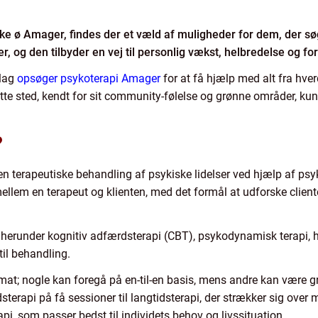
ke ø Amager, findes der et væld af muligheder for dem, der s
, og den tilbyder en vej til personlig vækst, helbredelse og forb
slag
opsøger psykoterapi Amager
for at få hjælp med alt fra hve
e sted, kendt for sit community-følelse og grønne områder, kunn
?
en terapeutiske behandling af psykiske lidelser ved hjælp af psy
ellem en terapeut og klienten, med det formål at udforske cliente
 herunder kognitiv adfærdsterapi (CBT), psykodynamisk terapi, h
til behandling.
mat; nogle kan foregå på en-til-en basis, mens andre kan være 
sterapi på få sessioner til langtidsterapi, der strækker sig over 
pi, som passer bedst til individets behov og livssituation.