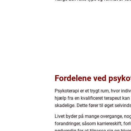
Fordelene ved psyko
Psykoterapi er et trygt rum, hvor ind
hjælp fra en kvalificeret terapeut ka
skadelige. Dette fører til øget selvind
Livet byder på mange overgange, nog
forandringer, såsom karriereskift, for
nødvendig for at tilpasse sig og trives