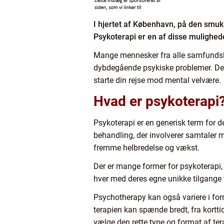
I hjertet af København, på den smuk
Psykoterapi er en af disse muligheder
Mange mennesker fra alle samfund
dybdegående psykiske problemer. Dett
starte din rejse mod mental velvære.
Hvad er psykoterapi
Psykoterapi er en generisk term for d
behandling, der involverer samtaler m
fremme helbredelse og vækst.
Der er mange former for psykoterapi,
hver med deres egne unikke tilgange 
Psychotherapy kan også variere i for
terapien kan spænde bredt, fra korttid
vælge den rette type og format af tera