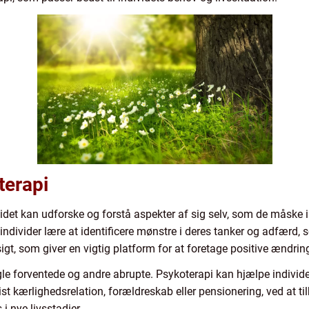
terapi
ividet kan udforske og forstå aspekter af sig selv, som de måske 
n individer lære at identificere mønstre i deres tanker og adfær
sigt, som giver en vigtig platform for at foretage positive ændringer
le forventede og andre abrupte. Psykoterapi kan hjælpe individ
list kærlighedsrelation, forældreskab eller pensionering, ved at ti
 i nye livsstadier.