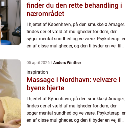
finder du den rette behandling i
nærområdet
I hjertet af København, på den smukke ø Amager,
findes der et væld af muligheder for dem, der
søger mental sundhed og velvære. Psykoterapi er
en af disse muligheder, og den tilbyder en vej til
personlig vækst, helbredelse og forbedret
livskvalitet. M...
05 april 2026
Anders Winther
inspiration
Massage i Nordhavn: velvære i
byens hjerte
I hjertet af København, på den smukke ø Amager,
findes der et væld af muligheder for dem, der
søger mental sundhed og velvære. Psykoterapi er
en af disse muligheder, og den tilbyder en vej til
personlig vækst, helbredelse og forbedret