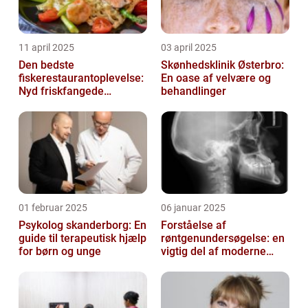
11 april 2025
03 april 2025
Den bedste
Skønhedsklinik Østerbro:
fiskerestaurantoplevelse:
En oase af velvære og
Nyd friskfangede
behandlinger
delikatesser
01 februar 2025
06 januar 2025
Psykolog skanderborg: En
Forståelse af
guide til terapeutisk hjælp
røntgenundersøgelse: en
for børn og unge
vigtig del af moderne
medicin