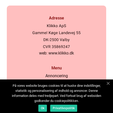
Adresse
web:
www.klikko.dk
Menu
Annoncering
Om os
På vores website bruges cookies til at huske dine indstillinger,
Cookies
statistik og personalisering af indhold og annoncer. Denne
information deles med tredjepart. Ved fortsat brug af websiden
Kontakt os
godkender du cookiepolitikken.
Sitemap
Ok
Privatlivspolitik