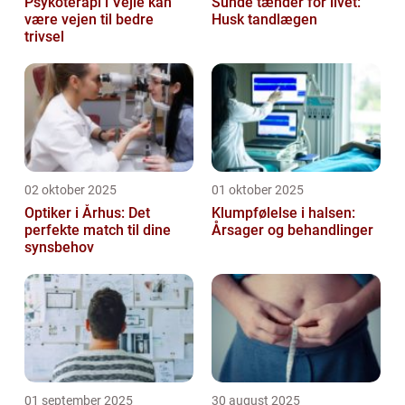
Psykoterapi i Vejle kan
Sunde tænder for livet:
være vejen til bedre
Husk tandlægen
trivsel
02 oktober 2025
01 oktober 2025
Optiker i Århus: Det
Klumpfølelse i halsen:
perfekte match til dine
Årsager og behandlinger
synsbehov
01 september 2025
30 august 2025