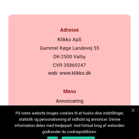
Adresse
web:
www.klikko.dk
Menu
Annoncering
Om os
På vores website bruges cookies til at huske dine indstillinger,
Cookies
statistik og personalisering af indhold og annoncer. Denne
information deles med tredjepart. Ved fortsat brug af websiden
Kontakt os
godkender du cookiepolitikken.
Sitemap