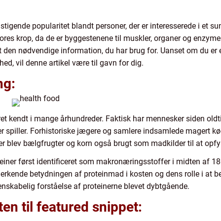
stigende popularitet blandt personer, der er interesserede i et s
 vores krop, da de er byggestenene til muskler, organer og enzymer
 den nødvendige information, du har brug for. Uanset om du er en 
ed, vil denne artikel være til gavn for dig.
ng:
æret kendt i mange århundreder. Faktisk har mennesker siden 
rer spiller. Forhistoriske jægere og samlere indsamlede magert kø
er blev bælgfrugter og korn også brugt som madkilder til at opfy
einer først identificeret som makronæringsstoffer i midten af 18
 anerkende betydningen af proteinmad i kosten og dens rolle i a
enskabelig forståelse af proteinerne blevet dybtgående.
ten til featured snippet: