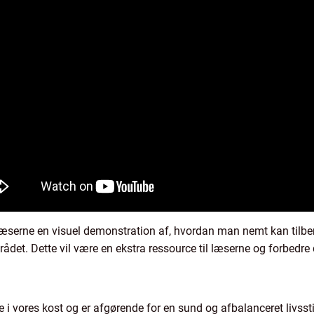
læserne en visuel demonstration af, hvordan man nemt kan tilbere
rådet. Dette vil være en ekstra ressource til læserne og forbedre 
e i vores kost og er afgørende for en sund og afbalanceret livssti