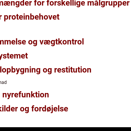
mængder for forskellige målgrupper
er proteinbehovet
melse og vægtkontrol
ystemet
opbygning og restitution
 mad
 nyrefunktion
kilder og fordøjelse