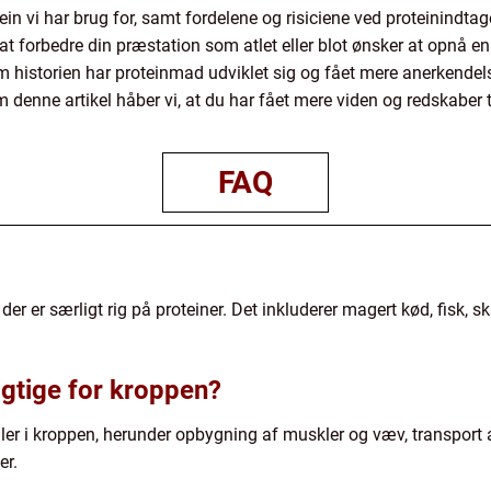
tein vi har brug for, samt fordelene og risiciene ved proteinindta
t forbedre din præstation som atlet eller blot ønsker at opnå en
historien har proteinmad udviklet sig og fået mere anerkendelse,
enne artikel håber vi, at du har fået mere viden og redskaber t
FAQ
 der er særligt rig på proteiner. Det inkluderer magert kød, fisk, s
igtige for kroppen?
oller i kroppen, herunder opbygning af muskler og væv, transport 
er.