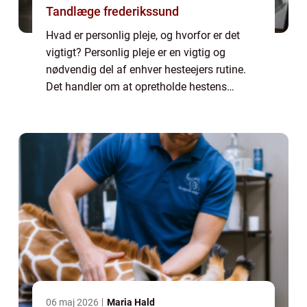
Tandlæge frederikssund
Hvad er personlig pleje, og hvorfor er det
vigtigt? Personlig pleje er en vigtig og
nødvendig del af enhver hesteejers rutine.
Det handler om at opretholde hestens
sundhed, velvære og generelle trivsel.
Gennem korrekt pleje kan man opdage og
forebygg...
06 maj 2026
Maria Hald