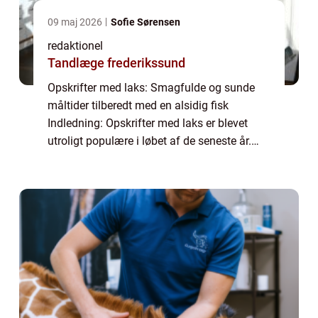
09 maj 2026
Sofie Sørensen
redaktionel
Tandlæge frederikssund
Opskrifter med laks: Smagfulde og sunde
måltider tilberedt med en alsidig fisk
Indledning: Opskrifter med laks er blevet
utroligt populære i løbet af de seneste år.
Denne sunde og velsmagende fisk er fyldt
med næringsstoffer og kan tilberedes på
utal...