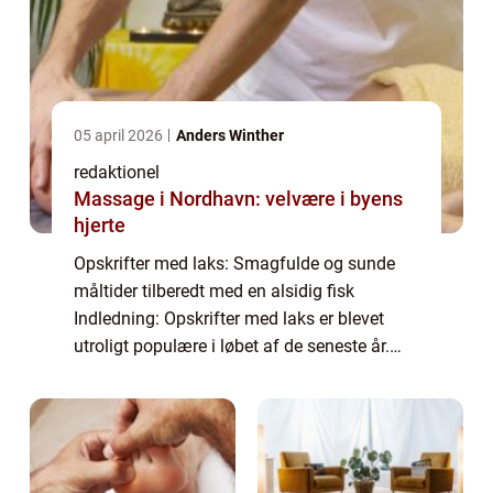
05 april 2026
Anders Winther
redaktionel
Massage i Nordhavn: velvære i byens
hjerte
Opskrifter med laks: Smagfulde og sunde
måltider tilberedt med en alsidig fisk
Indledning: Opskrifter med laks er blevet
utroligt populære i løbet af de seneste år.
Denne sunde og velsmagende fisk er fyldt
med næringsstoffer og kan tilberedes på
utal...