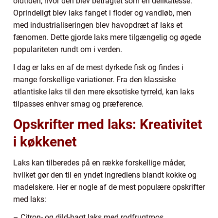
oldtiden, hvor den blev betragtet som en delikatesse.
Oprindeligt blev laks fanget i floder og vandløb, men
med industrialiseringen blev havopdræt af laks et
fænomen. Dette gjorde laks mere tilgængelig og øgede
populariteten rundt om i verden.
I dag er laks en af de mest dyrkede fisk og findes i
mange forskellige variationer. Fra den klassiske
atlantiske laks til den mere eksotiske tyrreld, kan laks
tilpasses enhver smag og præference.
Opskrifter med laks: Kreativitet
i køkkenet
Laks kan tilberedes på en række forskellige måder,
hvilket gør den til en yndet ingrediens blandt kokke og
madelskere. Her er nogle af de mest populære opskrifter
med laks:
– Citron- og dild-bagt laks med rodfrugtmos