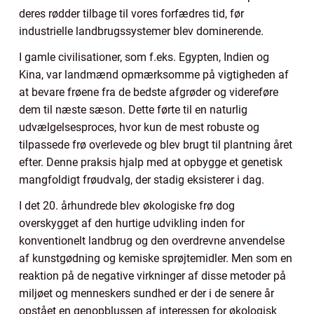
deres rødder tilbage til vores forfædres tid, før
industrielle landbrugssystemer blev dominerende.
I gamle civilisationer, som f.eks. Egypten, Indien og
Kina, var landmænd opmærksomme på vigtigheden af
at bevare frøene fra de bedste afgrøder og videreføre
dem til næste sæson. Dette førte til en naturlig
udvælgelsesproces, hvor kun de mest robuste og
tilpassede frø overlevede og blev brugt til plantning året
efter. Denne praksis hjalp med at opbygge et genetisk
mangfoldigt frøudvalg, der stadig eksisterer i dag.
I det 20. århundrede blev økologiske frø dog
overskygget af den hurtige udvikling inden for
konventionelt landbrug og den overdrevne anvendelse
af kunstgødning og kemiske sprøjtemidler. Men som en
reaktion på de negative virkninger af disse metoder på
miljøet og menneskers sundhed er der i de senere år
opstået en genopblussen af interessen for økologisk