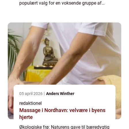
populært valg for en voksende gruppe af
landmænd, haveejere og hesteentusiaster,
der ønsker at dyrke deres afgrøder og græs...
05 april 2026
Anders Winther
redaktionel
Massage i Nordhavn: velvære i byens
hjerte
Økologiske frø: Naturens gave til bæredygtig