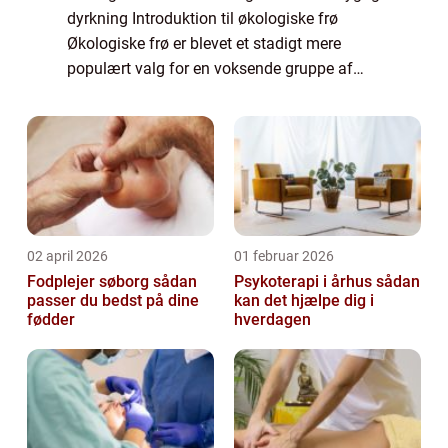
dyrkning Introduktion til økologiske frø
Økologiske frø er blevet et stadigt mere
populært valg for en voksende gruppe af
landmænd, haveejere og hesteentusiaster,
der ønsker at dyrke deres afgrøder og græs...
02 april 2026
01 februar 2026
Fodplejer søborg sådan
Psykoterapi i århus sådan
passer du bedst på dine
kan det hjælpe dig i
fødder
hverdagen