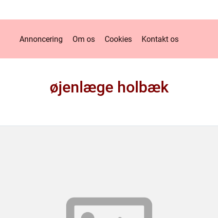
Annoncering
Om os
Cookies
Kontakt os
øjenlæge holbæk