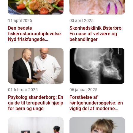
11 april 2025
03 april 2025
Den bedste
Skønhedsklinik Østerbro:
fiskerestaurantoplevelse:
En oase af velvære og
Nyd friskfangede
behandlinger
delikatesser
01 februar 2025
06 januar 2025
Psykolog skanderborg: En
Forståelse af
guide til terapeutisk hjælp
røntgenundersøgelse: en
for børn og unge
vigtig del af moderne
medicin