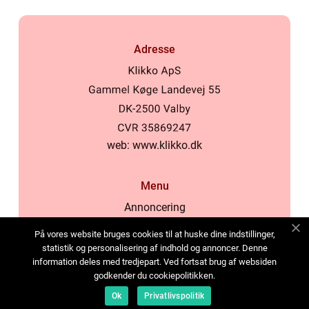
Adresse
web:
www.klikko.dk
Menu
Annoncering
Om os
På vores website bruges cookies til at huske dine indstillinger,
Cookies
statistik og personalisering af indhold og annoncer. Denne
information deles med tredjepart. Ved fortsat brug af websiden
Kontakt os
godkender du cookiepolitikken.
Sitemap
Ok
Privatlivspolitik