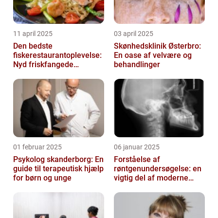
11 april 2025
03 april 2025
Den bedste
Skønhedsklinik Østerbro:
fiskerestaurantoplevelse:
En oase af velvære og
Nyd friskfangede
behandlinger
delikatesser
01 februar 2025
06 januar 2025
Psykolog skanderborg: En
Forståelse af
guide til terapeutisk hjælp
røntgenundersøgelse: en
for børn og unge
vigtig del af moderne
medicin