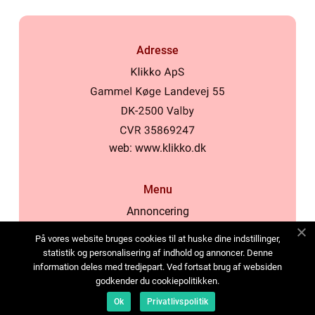
Adresse
web:
www.klikko.dk
Menu
Annoncering
Om os
På vores website bruges cookies til at huske dine indstillinger,
Cookies
statistik og personalisering af indhold og annoncer. Denne
information deles med tredjepart. Ved fortsat brug af websiden
Kontakt os
godkender du cookiepolitikken.
Sitemap
Ok
Privatlivspolitik