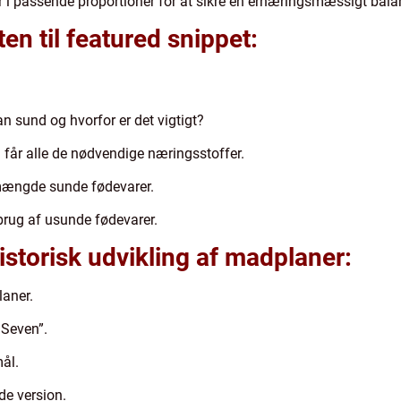
ter i passende proportioner for at sikre en ernæringsmæssigt bal
ten til featured snippet:
n sund og hvorfor er det vigtigt?
 får alle de nødvendige næringsstoffer.
 mængde sunde fødevarer.
rug af usunde fødevarer.
istorisk udvikling af madplaner:
laner.
 Seven”.
ål.
de version.