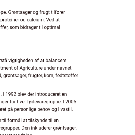
e. Grøntsager og frugt tilfører
r proteiner og calcium. Ved at
fer, som bidrager til optimal
stå vigtigheden af at balancere
artment of Agriculture under navnet
grøntsager, frugter, korn, fedtstoffer
 I 1992 blev der introduceret en
ger for hver fødevaregruppe. I 2005
et på personlige behov og livsstil.
l formål at tilskynde til en
regrupper. Den inkluderer grøntsager,