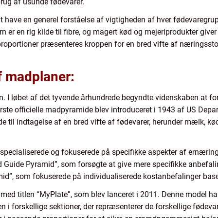
rug af usunde fødevarer.
t have en generel forståelse af vigtigheden af hver fødevaregrupp
rn er en rig kilde til fibre, og magert kød og mejeriprodukter give
proportioner præsenteres kroppen for en bred vifte af næringsstof
af madplaner:
 I løbet af det tyvende århundrede begyndte videnskaben at for
 første officielle madpyramide blev introduceret i 1943 af US Dep
til indtagelse af en bred vifte af fødevarer, herunder mælk, kød, 
specialiserede og fokuserede på specifikke aspekter af ernæring.
Guide Pyramid”, som forsøgte at give mere specifikke anbefalin
id”, som fokuserede på individualiserede kostanbefalinger baser
d titlen “MyPlate”, som blev lanceret i 2011. Denne model har ti
n i forskellige sektioner, der repræsenterer de forskellige fødeva