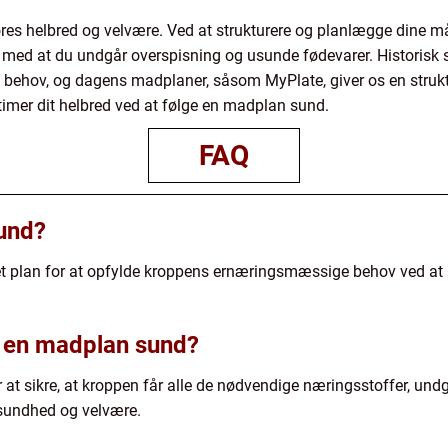
s helbred og velvære. Ved at strukturere og planlægge dine målt
med at du undgår overspisning og usunde fødevarer. Historisk se
ehov, og dagens madplaner, såsom MyPlate, giver os en struktur
timer dit helbred ved at følge en madplan sund.
FAQ
und?
t plan for at opfylde kroppens ernæringsmæssige behov ved at i
 en madplan sund?
t sikre, at kroppen får alle de nødvendige næringsstoffer, und
 sundhed og velvære.