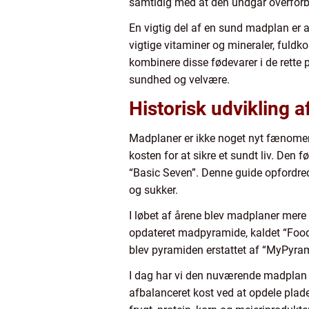
samtidig med at den undgår overforb
En vigtig del af en sund madplan er a
vigtige vitaminer og mineraler, fuldko
kombinere disse fødevarer i de rette 
sundhed og velvære.
Historisk udvikling 
Madplaner er ikke noget nyt fænomen.
kosten for at sikre et sundt liv. Den
“Basic Seven”. Denne guide opfordrede 
og sukker.
I løbet af årene blev madplaner mere 
opdateret madpyramide, kaldet “Food 
blev pyramiden erstattet af “MyPyram
I dag har vi den nuværende madplan me
afbalanceret kost ved at opdele plade