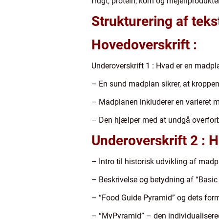
frugt, protein, korn og mejeriproduk
Strukturering af teks
Hovedoverskrift :
Underoverskrift 1 : Hvad er en madpla
– En sund madplan sikrer, at kroppen
– Madplanen inkluderer en varieret
– Den hjælper med at undgå overforb
Underoverskrift 2 : H
– Intro til historisk udvikling af madp
– Beskrivelse og betydning af “Basic
– “Food Guide Pyramid” og dets form
– “MyPyramid” – den individualisere