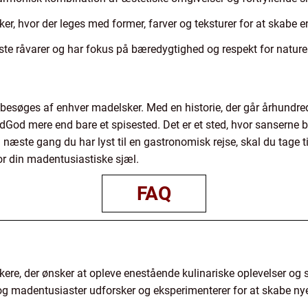
 hvor der leges med former, farver og teksturer for at skabe e
te råvarer og har fokus på bæredygtighed og respekt for nature
 besøges af enhver madelsker. Med en historie, der går århundred
adGod mere end bare et spisested. Det er et sted, hvor sanserne
 næste gang du har lyst til en gastronomisk rejse, skal du tage 
for din madentusiastiske sjæl.
FAQ
ere, der ønsker at opleve enestående kulinariske oplevelser o
kke og madentusiaster udforsker og eksperimenterer for at skab