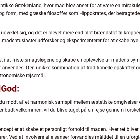
 antikke Grækenland, hvor mad blev anset for at være en mirakulø
 tog form, med græske filosoffer som Hippokrates, der betragte
viklet sig, og det er blevet mere end blot brændstof til kropp
 og madentusiaster udforsker og eksperimenterer for at skabe
t i at friste smagsløgene og skabe en oplevelse af madens symf
 anvendes. Den unikke kombination af traditionelle opskrifter o
stronomiske rejsemål.
dGod:
r du mødt af et harmonisk samspil mellem æstetiske omgivelse
liver budt velkommen, vil du blive taget på en rejse gennem forsk
cept er at skabe et personligt forhold til maden. Hver ret blive
rer. Ved at involvere alle sanser forvandles måltidet til en ufor