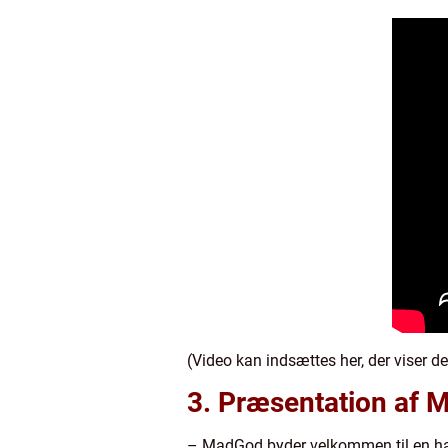
(Video kan indsættes her, der viser 
3. Præsentation af 
– MadGod byder velkommen til en har