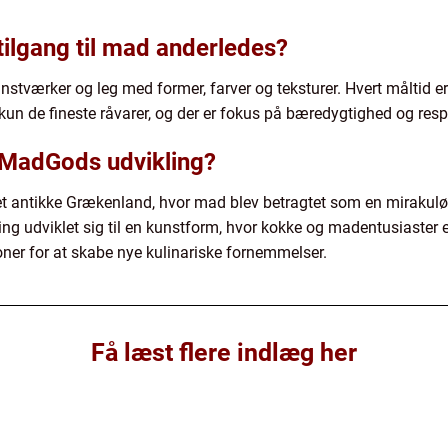
ilgang til mad anderledes?
værker og leg med former, farver og teksturer. Hvert måltid e
un de fineste råvarer, og der er fokus på bæredygtighed og resp
 MadGods udvikling?
det antikke Grækenland, hvor mad blev betragtet som en mirakuløs
g udviklet sig til en kunstform, hvor kokke og madentusiaster
r for at skabe nye kulinariske fornemmelser.
Få læst flere indlæg her