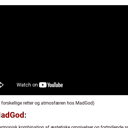
de forskellige retter og atmosfæren hos MadGod)
MadGod:
monisk kombination af æstetiske omgivelser og fortryllende s