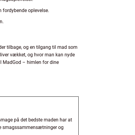
n fordybende oplevelse.
n.
er tilbage, og en tilgang til mad som
 bliver vækket, og hvor man kan nyde
til MadGod – himlen for dine
g smage på det bedste maden har at
e nye smagssammensætninger og