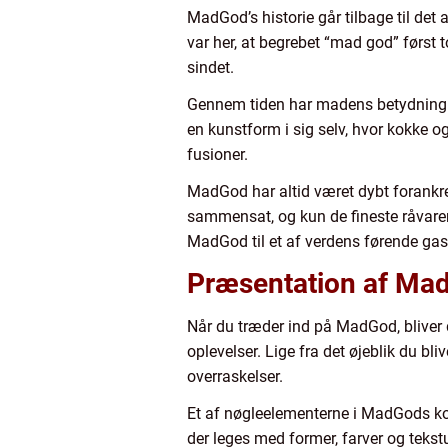
MadGod’s historie går tilbage til det
var her, at begrebet “mad god” først
sindet.
Gennem tiden har madens betydning ud
en kunstform i sig selv, hvor kokke
fusioner.
MadGod har altid været dybt forankre
sammensat, og kun de fineste råvarer
MadGod til et af verdens førende ga
Præsentation af Ma
Når du træder ind på MadGod, blive
oplevelser. Lige fra det øjeblik du b
overraskelser.
Et af nøgleelementerne i MadGods kon
der leges med former, farver og tekstu