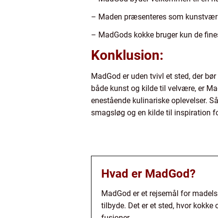
– Maden præsenteres som kunstværker,
– MadGods kokke bruger kun de fines
Konklusion:
MadGod er uden tvivl et sted, der bør
både kunst og kilde til velvære, er M
enestående kulinariske oplevelser. Så
smagsløg og en kilde til inspiration 
Hvad er MadGod?
MadGod er et rejsemål for madelsk
tilbyde. Det er et sted, hvor ko
fusioner.