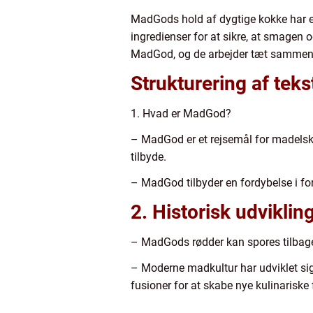
MadGods hold af dygtige kokke har en
ingredienser for at sikre, at smagen 
MadGod, og de arbejder tæt sammen 
Strukturering af tekst
1. Hvad er MadGod?
– MadGod er et rejsemål for madelske
tilbyde.
– MadGod tilbyder en fordybelse i fo
2. Historisk udvikli
– MadGods rødder kan spores tilbage 
– Moderne madkultur har udviklet s
fusioner for at skabe nye kulinarisk