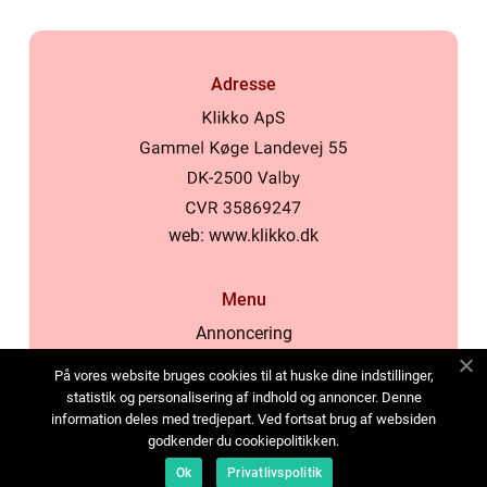
Adresse
web:
www.klikko.dk
Menu
Annoncering
Om os
På vores website bruges cookies til at huske dine indstillinger,
Cookies
statistik og personalisering af indhold og annoncer. Denne
information deles med tredjepart. Ved fortsat brug af websiden
Kontakt os
godkender du cookiepolitikken.
Sitemap
Ok
Privatlivspolitik