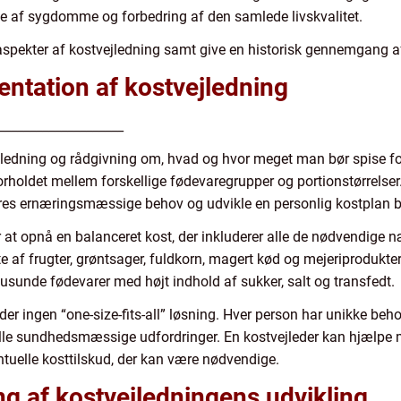
se af sygdomme og forbedring af den samlede livskvalitet.
ge aspekter af kostvejledning samt give en historisk gennemgang 
ntation af kostvejledning
____________________
jledning og rådgivning om, hvad og hvor meget man bør spise fo
orholdet mellem forskellige fødevaregrupper og portionstørrelser
eres ernæringsmæssige behov og udvikle en personlig kostplan ba
er at opnå en balanceret kost, der inkluderer alle de nødvendig
te af frugter, grøntsager, fuldkorn, magert kød og mejeriprodukter 
usunde fødevarer med højt indhold af sukker, salt og transfedt.
der ingen “one-size-fits-all” løsning. Hver person har unikke beh
elle sundhedsmæssige udfordringer. En kostvejleder kan hjælpe me
ntuelle kosttilskud, der kan være nødvendige.
g af kostvejledningens udvikling