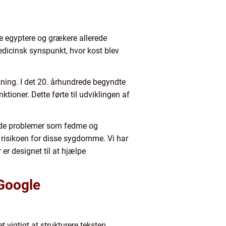
le egyptere og grækere allerede
edicinsk synspunkt, hvor kost blev
ning. I det 20. århundrede begyndte
ktioner. Dette førte til udviklingen af
gende problemer som fedme og
 risikoen for disse sygdomme. Vi har
r designet til at hjælpe
 Google
 vigtigt at strukturere teksten