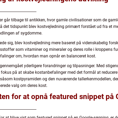
____________________
der går tilbage til antikken, hvor gamle civilisationer som de gam
 det tidspunkt blev kostvejledning primært forstået ud fra et m
handlingen af sygdomme.
e sig, blev kostvejledning mere baseret på videnskabelig forsk
gsstoffer som vitaminer og mineraler og deres rolle i kroppens fun
efalinger om, hvordan man opnår en balanceret kost.
ng gennemgået yderligere forandringer og tilpasninger. Med sti
 fokus på at skabe kostanbefalinger med det formål at reducere
 såsom kostpyramiden og den nuværende tallerkenmodellen, der e
erede valg om deres kost.
sten for at opnå featured snippet på
____________________
r at blive vist som featured snippet på en Google-søgning, er det