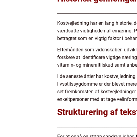
_____________________________________
Kostvejledning har en lang historie, 
værdsatte vigtigheden af ernæring. På
betragtet som en vigtig faktor i be
Efterhånden som videnskaben udvikled
forskere at identificere vigtige nærin
vitamin- og mineraltilskud samt anb
I de seneste årtier har kostvejledni
livsstilssygdomme er der blevet mere
set fremkomsten af kostvejledninger
enkeltpersoner med at tage velinform
Strukturering af tek
_____________________________________
For at opnå en større sandsynlighed fo