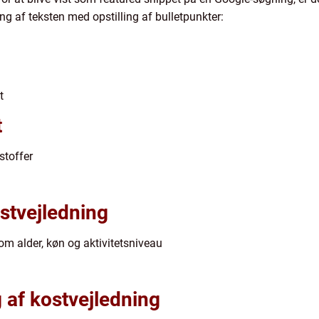
ering af teksten med opstilling af bulletpunkter:
t
t
stoffer
ostvejledning
om alder, køn og aktivitetsniveau
g af kostvejledning