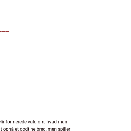
___
 velinformerede valg om, hvad man
at opnå et godt helbred, men spiller