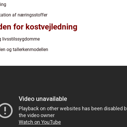
ning
kation af næringsstoffer
den for kostvejledning
g livsstilssygdomme
en og tallerkenmodellen