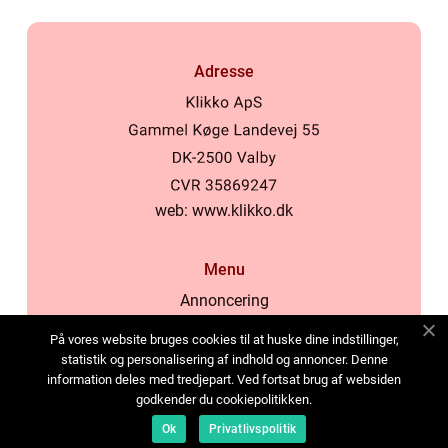
Adresse
web:
www.klikko.dk
Menu
Annoncering
Om os
På vores website bruges cookies til at huske dine indstillinger,
Cookies
statistik og personalisering af indhold og annoncer. Denne
information deles med tredjepart. Ved fortsat brug af websiden
Kontakt os
godkender du cookiepolitikken.
Sitemap
Ok
Privatlivspolitik