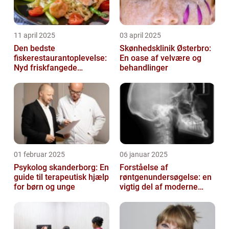
11 april 2025
03 april 2025
Den bedste
Skønhedsklinik Østerbro:
fiskerestaurantoplevelse:
En oase af velvære og
Nyd friskfangede
behandlinger
delikatesser
01 februar 2025
06 januar 2025
Psykolog skanderborg: En
Forståelse af
guide til terapeutisk hjælp
røntgenundersøgelse: en
for børn og unge
vigtig del af moderne
medicin