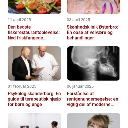
11 april 2025
03 april 2025
Den bedste
Skønhedsklinik Østerbro:
fiskerestaurantoplevelse:
En oase af velvære og
Nyd friskfangede
behandlinger
delikatesser
01 februar 2025
06 januar 2025
Psykolog skanderborg: En
Forståelse af
guide til terapeutisk hjælp
røntgenundersøgelse: en
for børn og unge
vigtig del af moderne
medicin