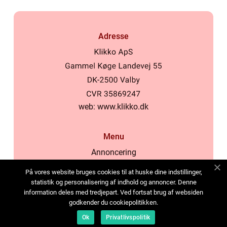
Adresse
web:
www.klikko.dk
Menu
Annoncering
Om os
På vores website bruges cookies til at huske dine indstillinger,
Cookies
statistik og personalisering af indhold og annoncer. Denne
information deles med tredjepart. Ved fortsat brug af websiden
Kontakt os
godkender du cookiepolitikken.
Sitemap
Ok
Privatlivspolitik