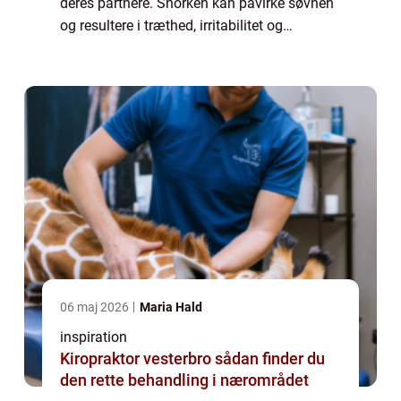
deres partnere. Snorken kan påvirke søvnen
og resultere i træthed, irritabilitet og
koncentrationsbesvær i løbet af dagen. En
snorkeskinne kan være en effektiv løsning
på pro...
06 maj 2026
Maria Hald
inspiration
Kiropraktor vesterbro sådan finder du
den rette behandling i nærområdet