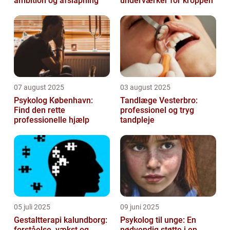
ambition og afslapning
underværker for kroppen
07 august 2025
03 august 2025
Psykolog København:
Tandlæge Vesterbro:
Find den rette
professionel og tryg
professionelle hjælp
tandpleje
05 juli 2025
09 juni 2025
Gestaltterapi kalundborg:
Psykolog til unge: En
forståelse, vækst og
nødvendig støtte i en