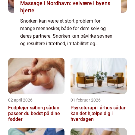
Massage i Nordhavn: velvære i byens
hjerte
Snorken kan være et stort problem for
mange mennesker, både for dem selv og
deres partnere. Snorken kan påvirke søvnen
og resultere i træthed, irritabilitet og
koncentrationsbesvær i løbet af dagen. En
snorkeskinne kan være en effektiv løsning
på pro...
02 april 2026
01 februar 2026
Fodplejer søborg sådan
Psykoterapi i århus sådan
passer du bedst på dine
kan det hjælpe dig i
fødder
hverdagen