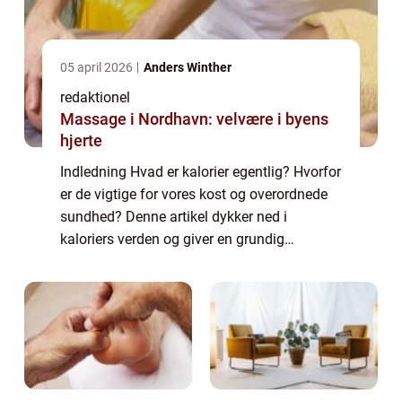
05 april 2026
Anders Winther
redaktionel
Massage i Nordhavn: velvære i byens
hjerte
Indledning Hvad er kalorier egentlig? Hvorfor
er de vigtige for vores kost og overordnede
sundhed? Denne artikel dykker ned i
kaloriers verden og giver en grundig
beskrivelse af, hvad vi bør vide om dette
vigtige emne. Præsentation af Kalorier
Kalori...