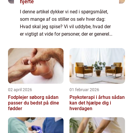
hjerte
I denne artikel dykker vi ned i spørgsmålet,
som mange af os stiller os selv hver dag:
Hvad skal jeg spise? Vi vil uddybe, hvad der
er vigtigt at vide for personer, der er generelt
interesseret i emnet, og give en historisk
gennemgang af, hvordan vor...
02 april 2026
01 februar 2026
Fodplejer søborg sådan
Psykoterapi i århus sådan
passer du bedst på dine
kan det hjælpe dig i
fødder
hverdagen