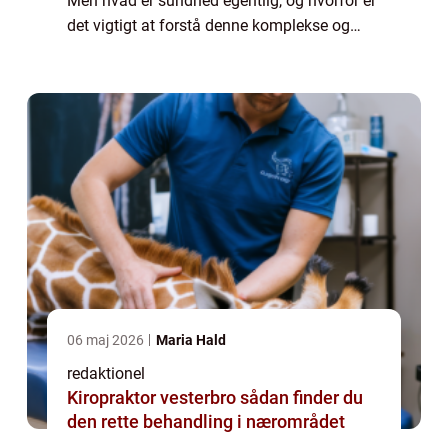
Men hvad er sundhed egentlig, og hvorfor er
det vigtigt at forstå denne komplekse og
flerdimensionelle tilstand? I denne artikel vil
vi udforske begrebet sundhed, dets histor...
06 maj 2026
Maria Hald
redaktionel
Kiropraktor vesterbro sådan finder du
den rette behandling i nærområdet