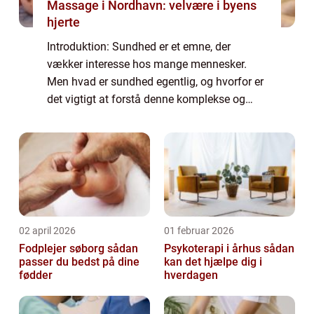
Massage i Nordhavn: velvære i byens
hjerte
Introduktion: Sundhed er et emne, der
vækker interesse hos mange mennesker.
Men hvad er sundhed egentlig, og hvorfor er
det vigtigt at forstå denne komplekse og
flerdimensionelle tilstand? I denne artikel vil
vi udforske begrebet sundhed, dets histor...
02 april 2026
01 februar 2026
Fodplejer søborg sådan
Psykoterapi i århus sådan
passer du bedst på dine
kan det hjælpe dig i
fødder
hverdagen