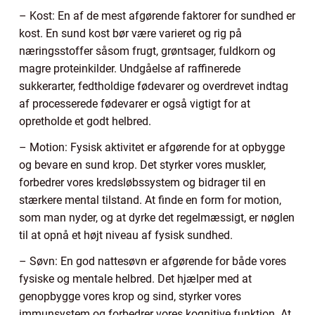
– Kost: En af de mest afgørende faktorer for sundhed er
kost. En sund kost bør være varieret og rig på
næringsstoffer såsom frugt, grøntsager, fuldkorn og
magre proteinkilder. Undgåelse af raffinerede
sukkerarter, fedtholdige fødevarer og overdrevet indtag
af processerede fødevarer er også vigtigt for at
opretholde et godt helbred.
– Motion: Fysisk aktivitet er afgørende for at opbygge
og bevare en sund krop. Det styrker vores muskler,
forbedrer vores kredsløbssystem og bidrager til en
stærkere mental tilstand. At finde en form for motion,
som man nyder, og at dyrke det regelmæssigt, er nøglen
til at opnå et højt niveau af fysisk sundhed.
– Søvn: En god nattesøvn er afgørende for både vores
fysiske og mentale helbred. Det hjælper med at
genopbygge vores krop og sind, styrker vores
immunsystem og forbedrer vores kognitive funktion. At