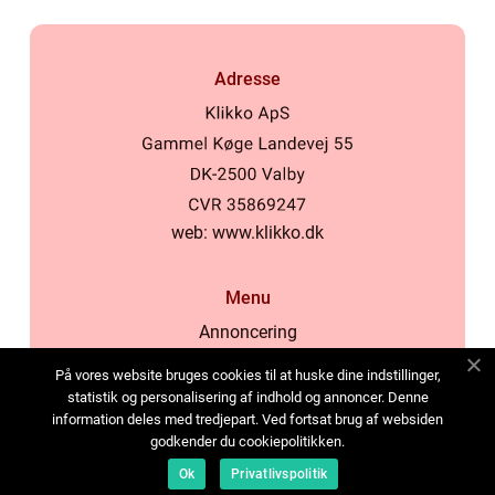
Adresse
web:
www.klikko.dk
Menu
Annoncering
Om os
På vores website bruges cookies til at huske dine indstillinger,
Cookies
statistik og personalisering af indhold og annoncer. Denne
information deles med tredjepart. Ved fortsat brug af websiden
Kontakt os
godkender du cookiepolitikken.
Sitemap
Ok
Privatlivspolitik