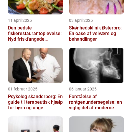
11 april 2025
03 april 2025
Den bedste
Skønhedsklinik Østerbro:
fiskerestaurantoplevelse:
En oase af velvære og
Nyd friskfangede
behandlinger
delikatesser
01 februar 2025
06 januar 2025
Psykolog skanderborg: En
Forståelse af
guide til terapeutisk hjælp
røntgenundersøgelse: en
for børn og unge
vigtig del af moderne
medicin