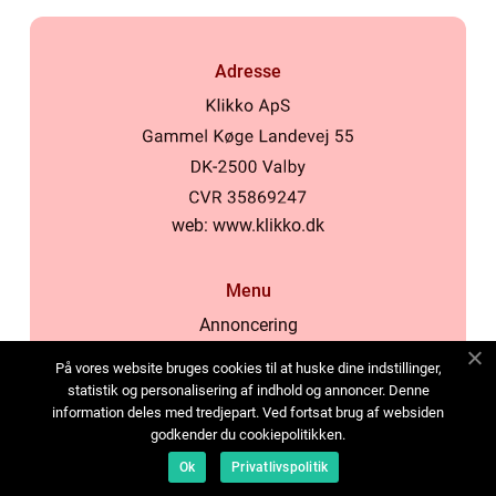
Adresse
web:
www.klikko.dk
Menu
Annoncering
Om os
På vores website bruges cookies til at huske dine indstillinger,
Cookies
statistik og personalisering af indhold og annoncer. Denne
information deles med tredjepart. Ved fortsat brug af websiden
Kontakt os
godkender du cookiepolitikken.
Sitemap
Ok
Privatlivspolitik