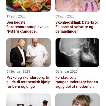
11 april 2025
03 april 2025
Den bedste
Skønhedsklinik Østerbro:
fiskerestaurantoplevelse:
En oase af velvære og
Nyd friskfangede
behandlinger
delikatesser
01 februar 2025
06 januar 2025
Psykolog skanderborg: En
Forståelse af
guide til terapeutisk hjælp
røntgenundersøgelse: en
for børn og unge
vigtig del af moderne
medicin