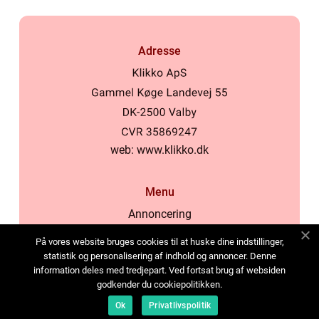
Adresse
web:
www.klikko.dk
Menu
Annoncering
Om os
På vores website bruges cookies til at huske dine indstillinger,
Cookies
statistik og personalisering af indhold og annoncer. Denne
information deles med tredjepart. Ved fortsat brug af websiden
Kontakt os
godkender du cookiepolitikken.
Sitemap
Ok
Privatlivspolitik