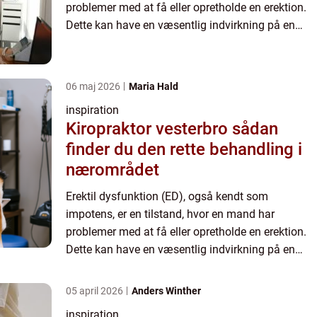
problemer med at få eller opretholde en erektion.
Dette kan have en væsentlig indvirkning på en
mands livskvalitet og hans parforhold. Det er et
særligt sensitivt emn...
06 maj 2026
Maria Hald
inspiration
Kiropraktor vesterbro sådan
finder du den rette behandling i
nærområdet
Erektil dysfunktion (ED), også kendt som
impotens, er en tilstand, hvor en mand har
problemer med at få eller opretholde en erektion.
Dette kan have en væsentlig indvirkning på en
mands livskvalitet og hans parforhold. Det er et
særligt sensitivt emn...
05 april 2026
Anders Winther
inspiration