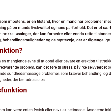
 som impotens, er en tilstand, hvor en mand har problemer med 
ing på en mands livskvalitet og hans parforhold. Det er et sæ
n række løsninger, der kan forbedre eller endda rette tilstande
g, behandlingsmuligheder og de støtteveje, der er tilgængelige.
unktion?
en manglende evne til at opnå eller bevare en erektion tilstrække
 vedvarende problem, kan det føre til stress, påvirke selvværdet o
ggende sundhedsmæssige problemer, som kræver behandling, og d
igheder, der bør adresseres.
ysfunktion
om kan være enten fysisk eller psykisk betingede. Årsagerne inkl