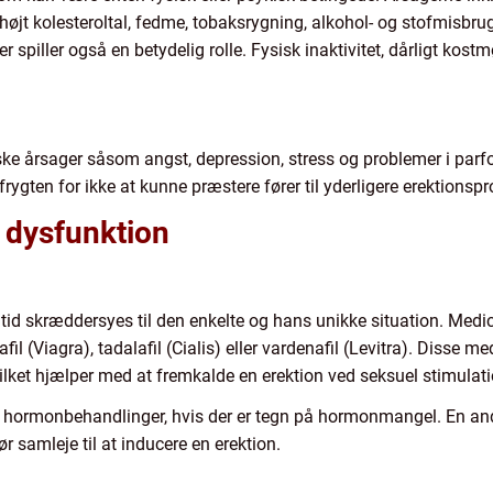
 højt kolesteroltal, fedme, tobaksrygning, alkohol- og stofmisbrug
r spiller også en betydelig rolle. Fysisk inaktivitet, dårligt kost
ke årsager såsom angst, depression, stress og problemer i parf
frygten for ikke at kunne præstere fører til yderligere erektionsp
l dysfunktion
ltid skræddersyes til den enkelte og hans unikke situation. Medi
l (Viagra), tadalafil (Cialis) eller vardenafil (Levitra). Disse me
lket hjælper med at fremkalde en erektion ved seksuel stimulati
hormonbehandlinger, hvis der er tegn på hormonmangel. En a
samleje til at inducere en erektion.