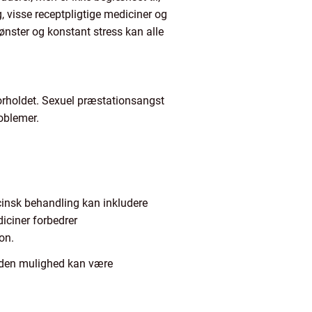
, visse receptpligtige mediciner og
mønster og konstant stress kan alle
orholdet. Sexuel præstationsangst
roblemer.
cinsk behandling kan inkludere
diciner forbedrer
on.
nden mulighed kan være