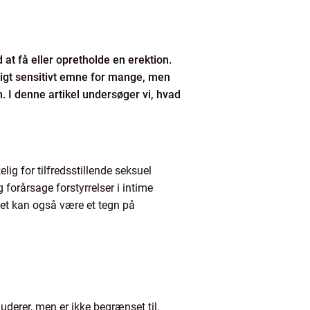
at få eller opretholde en erektion.
rligt sensitivt emne for mange, men
n. I denne artikel undersøger vi, hvad
lig for tilfredsstillende seksuel
g forårsage forstyrrelser i intime
et kan også være et tegn på
uderer, men er ikke begrænset til,