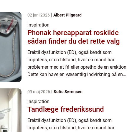
02 juni 2026
Albert Pilgaard
inspiration
Phonak høreapparat roskilde
sådan finder du det rette valg
Erektil dysfunktion (ED), også kendt som
impotens, er en tilstand, hvor en mand har
problemer med at få eller opretholde en erektion.
Dette kan have en væsentlig indvirkning på en
mands livskvalitet og hans parforhold. Det er et
særligt sensitivt emn...
09 maj 2026
Sofie Sørensen
inspiration
Tandlæge frederikssund
Erektil dysfunktion (ED), også kendt som
impotens, er en tilstand, hvor en mand har