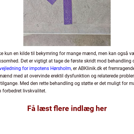
ikke kun en kilde til bekymring for mange mænd, men kan også 
omhed. Det er vigtigt at tage de første skridt mod behandling og
 vejledning for impotens Hørsholm
, er ABKlinik.dk et fremragend
lpe mænd med at overvinde erektil dysfunktion og relaterede pro
ilgange. Med den rette behandling og støtte er det muligt for mæ
 forbedret livskvalitet.
Få læst flere indlæg her