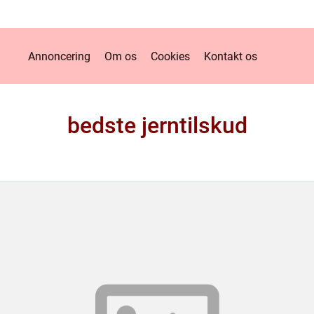
Annoncering
Om os
Cookies
Kontakt os
bedste jerntilskud