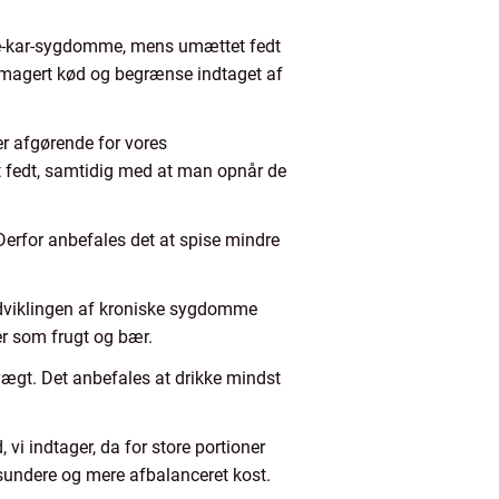
rte-kar-sygdomme, mens umættet fedt
e magert kød og begrænse indtaget af
 er afgørende for vores
t fedt, samtidig med at man opnår de
 Derfor anbefales det at spise mindre
 udviklingen af kroniske sygdomme
er som frugt og bær.
vægt. Det anbefales at drikke mindst
 indtager, da for store portioner
sundere og mere afbalanceret kost.