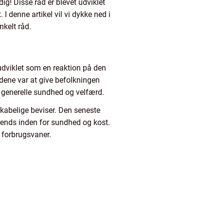
dig! Disse råd er blevet udviklet
 denne artikel vil vi dykke ned i
nkelt råd.
udviklet som en reaktion på den
dene var at give befolkningen
 generelle sundhed og velfærd.
skabelige beviser. Den seneste
rends inden for sundhed og kost.
 forbrugsvaner.