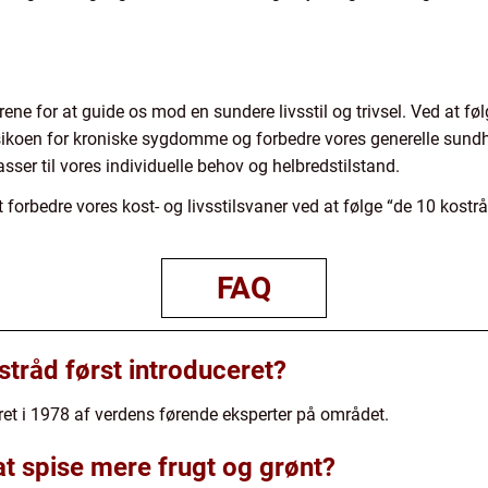
ene for at guide os mod en sundere livsstil og trivsel. Ved at fø
sikoen for kroniske sygdomme og forbedre vores generelle sundhed
asser til vores individuelle behov og helbredstilstand.
 forbedre vores kost- og livsstilsvaner ved at følge “de 10 kostr
FAQ
stråd først introduceret?
ret i 1978 af verdens førende eksperter på området.
 at spise mere frugt og grønt?