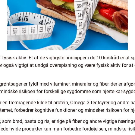
 fysisk aktiv: Et af de vigtigste principper i de 10 kostråd er at s
er også vigtigt at undgå overspisning og være fysisk aktiv for a
 grøntsager er fyldt med vitaminer, mineraler og fiber, der er af
 mindske risikoen for forskellige sygdomme som hjerte-kar-syg
 er en fremragende kilde til protein, Omega-3-fedtsyrer og andre n
met, forbedrer kognitive funktioner og mindsker risikoen for h
 som brød, pasta og ris, er rige på fiber og andre vigtige næring
ede hvide produkter kan man forbedre fordøjelsen, mindske risiko