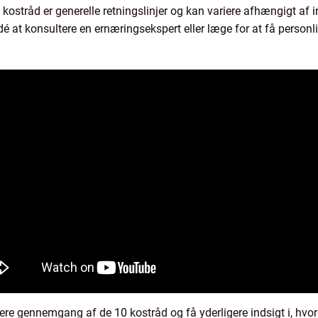
 kostråd er generelle retningslinjer og kan variere afhængigt af 
idé at konsultere en ernæringsekspert eller læge for at få personl
re gennemgang af de 10 kostråd og få yderligere indsigt i, hv