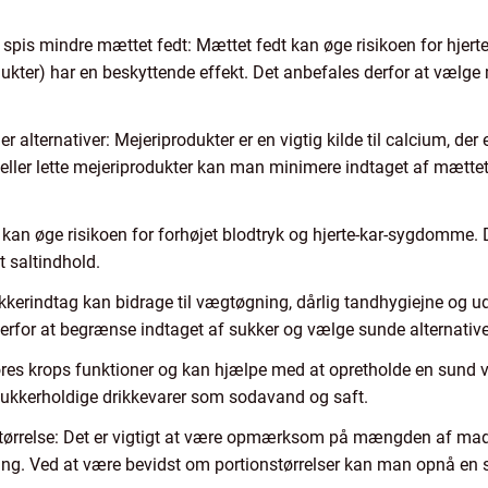
spis mindre mættet fedt: Mættet fedt kan øge risikoen for hje
odukter) har en beskyttende effekt. Det anbefales derfor at vælg
 alternativer: Mejeriprodukter er en vigtig kilde til calcium, der
ller lette mejeriprodukter kan man minimere indtaget af mætte
ag kan øge risikoen for forhøjet blodtryk og hjerte-kar-sygdomme.
t saltindhold.
ukkerindtag kan bidrage til vægtøgning, dårlig tandhygiejne og
erfor at begrænse indtaget af sukker og vælge sunde alternativ
 vores krops funktioner og kan hjælpe med at opretholde en sund 
sukkerholdige drikkevarer som sodavand og saft.
rrelse: Det er vigtigt at være opmærksom på mængden af mad, vi
ing. Ved at være bevidst om portionstørrelser kan man opnå en 