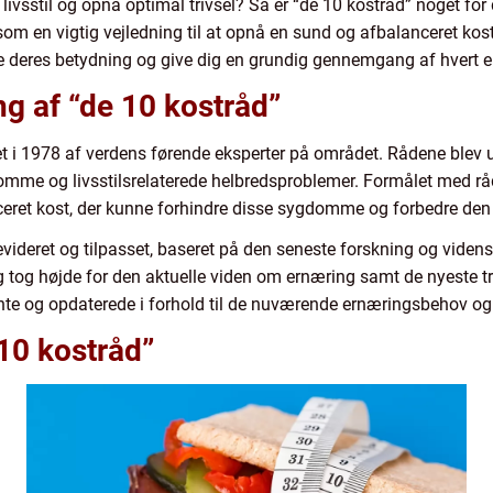
 livsstil og opnå optimal trivsel? Så er “de 10 kostråd” noget for 
m en vigtig vejledning til at opnå en sund og afbalanceret kost. I
re deres betydning og give dig en grundig gennemgang af hvert e
g af “de 10 kostråd”
ret i 1978 af verdens førende eksperter på området. Rådene blev 
omme og livsstilsrelaterede helbredsproblemer. Formålet med rå
nceret kost, der kunne forhindre disse sygdomme og forbedre den
videret og tilpasset, baseret på den seneste forskning og viden
 tog højde for den aktuelle viden om ernæring samt de nyeste t
vante og opdaterede i forhold til de nuværende ernæringsbehov og
10 kostråd”