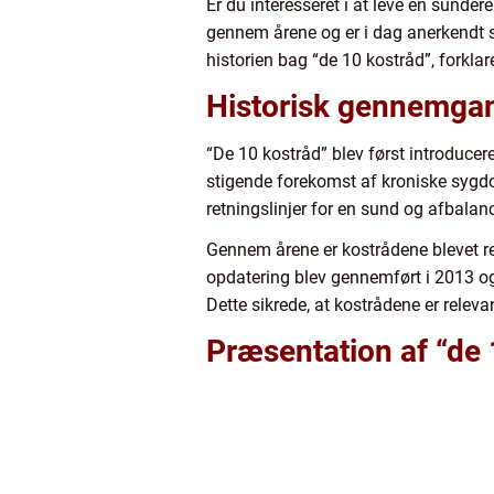
Er du interesseret i at leve en sundere
gennem årene og er i dag anerkendt so
historien bag “de 10 kostråd”, forkla
Historisk gennemgan
“De 10 kostråd” blev først introduce
stigende forekomst af kroniske sygd
retningslinjer for en sund og afbala
Gennem årene er kostrådene blevet re
opdatering blev gennemført i 2013 og
Dette sikrede, at kostrådene er rele
Præsentation af “de 