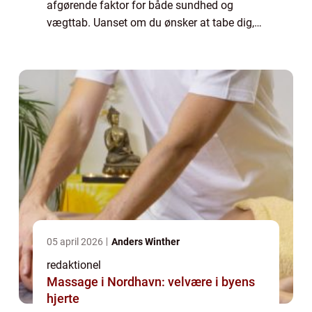
afgørende faktor for både sundhed og
vægttab. Uanset om du ønsker at tabe dig,
opbygge muskler eller blot opretholde din
nuværende vægt, er evnen til at beregne
kalorier afgøre...
05 april 2026
Anders Winther
redaktionel
Massage i Nordhavn: velvære i byens
hjerte