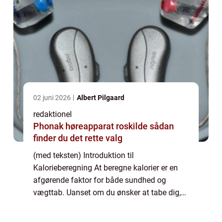
02 juni 2026
Albert Pilgaard
redaktionel
Phonak høreapparat roskilde sådan
finder du det rette valg
(med teksten) Introduktion til
Kalorieberegning At beregne kalorier er en
afgørende faktor for både sundhed og
vægttab. Uanset om du ønsker at tabe dig,
opbygge muskler eller blot opretholde din
nuværende vægt, er evnen til at beregne