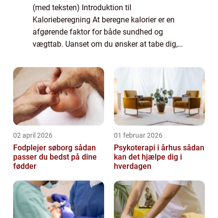
(med teksten) Introduktion til
Kalorieberegning At beregne kalorier er en
afgørende faktor for både sundhed og
vægttab. Uanset om du ønsker at tabe dig,
opbygge muskler eller blot opretholde din
nuværende vægt, er evnen til at beregne
kalorier afgøre...
02 april 2026
01 februar 2026
Fodplejer søborg sådan
Psykoterapi i århus sådan
passer du bedst på dine
kan det hjælpe dig i
fødder
hverdagen