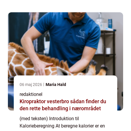
nuværende vægt, er evnen til at beregne
kalorier afgøre...
06 maj 2026
Maria Hald
redaktionel
Kiropraktor vesterbro sådan finder du
den rette behandling i nærområdet
(med teksten) Introduktion til
Kalorieberegning At beregne kalorier er en