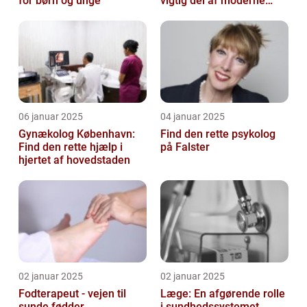
for børn og unge
vigtig del af moderne
medicin
06 januar 2025
04 januar 2025
Gynækolog København:
Find den rette psykolog
Find den rette hjælp i
på Falster
hjertet af hovedstaden
02 januar 2025
02 januar 2025
Fodterapeut - vejen til
Læge: En afgørende rolle
sunde fødder
i sundhedssystemet