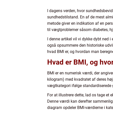
I dagens verden, hvor sundhedsbevids
sundhedstilstand. En af de mest alm
metode giver en indikation af en pers
til vægtproblemer såsom diabetes, 
I denne artikel vil vi dykke dybt ned
også opsummere den historiske udvik
hvad BMI er, og hvordan man beregne
Hvad er BMI, og hvo
BMI er en numerisk værdi, der angive
kilogram) med kvadratet af deres højd
vægtkategori ifølge standardiserede 
For at illustrere dette, lad os tage e
Denne værdi kan derefter sammenlign
diagram opdeler BMI-værdierne i kat