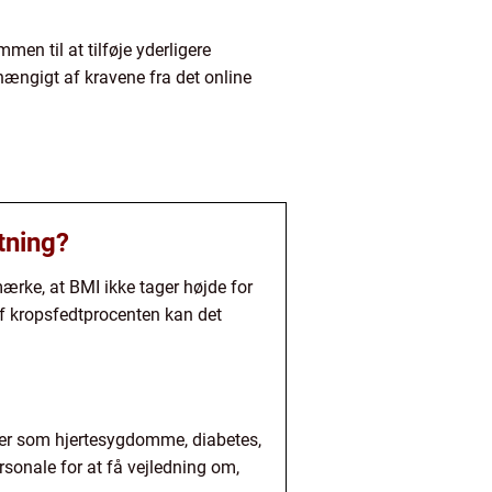
en til at tilføje yderligere
fhængigt af kravene fra det online
tning?
ærke, at BMI ikke tager højde for
f kropsfedtprocenten kan det
emer som hjertesygdomme, diabetes,
rsonale for at få vejledning om,