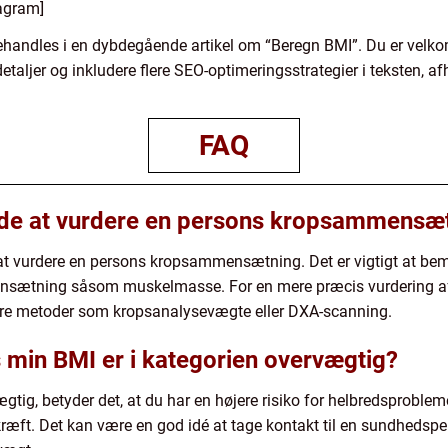
iagram]
handles i en dybdegående artikel om “Beregn BMI”. Du er velkomm
 detaljer og inkludere flere SEO-optimeringsstrategier i teksten, a
FAQ
de at vurdere en persons kropsammensæ
at vurdere en persons kropsammensætning. Det er vigtigt at bem
mensætning såsom muskelmasse. For en mere præcis vurdering a
ere metoder som kropsanalysevægte eller DXA-scanning.
s min BMI er i kategorien overvægtig?
ægtig, betyder det, at du har en højere risiko for helbredsprobl
ræft. Det kan være en god idé at tage kontakt til en sundhedspe