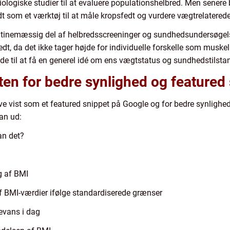
ciologiske studier til at evaluere populationshelbred. Men senere
 som et værktøj til at måle kropsfedt og vurdere vægtrelaterede 
rutinemæssig del af helbredsscreeninger og sundhedsundersøgel
sfedt, da det ikke tager højde for individuelle forskelle som mus
ode til at få en generel idé om ens vægtstatus og sundhedstilsta
sten for bedre synlighed og featured
e vist som et featured snippet på Google og for bedre synlighed, 
an ud:
an det?
g af BMI
af BMI-værdier ifølge standardiserede grænser
levans i dag