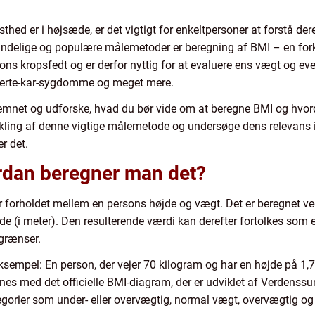
thed er i højsæde, er det vigtigt for enkeltpersoner at forstå 
indelige og populære målemetoder er beregning af BMI – en for
ons kropsfedt og er derfor nyttig for at evaluere ens vægt og ev
hjerte-kar-sygdomme og meget mere.
 i emnet og udforske, hvad du bør vide om at beregne BMI og hvord
ling af denne vigtige målemetode og undersøge dens relevans i 
r det.
rdan beregner man det?
r forholdet mellem en persons højde og vægt. Det er beregnet ve
e (i meter). Den resulterende værdi kan derefter fortolkes som e
grænser.
t eksempel: En person, der vejer 70 kilogram og har en højde på 1,
es med det officielle BMI-diagram, der er udviklet af Verdens
egorier som under- eller overvægtig, normal vægt, overvægtig o