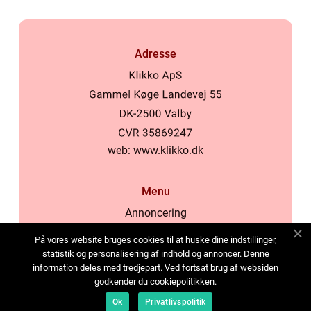
Adresse
web:
www.klikko.dk
Menu
Annoncering
Om os
På vores website bruges cookies til at huske dine indstillinger,
Cookies
statistik og personalisering af indhold og annoncer. Denne
information deles med tredjepart. Ved fortsat brug af websiden
Kontakt os
godkender du cookiepolitikken.
Sitemap
Ok
Privatlivspolitik