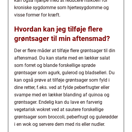
kan også hjælpe med at reducere risikoen for
kroniske sygdomme som hjertesygdomme og
visse former for kræft.
Hvordan kan jeg tilføje flere
grøntsager til min aftensmad?
Der er flere måder at tilføje flere grøntsager til din
aftensmad. Du kan starte med en lækker salat
som forret og blande forskellige sprøde
grøntsager som agurk, gulerod og bladselleri. Du
kan også prøve at tilføje grøntsager som fyld i
dine retter, f.eks. ved at fylde peberfrugter eller
svampe med en lækker blanding af quinoa og
grøntsager. Endelig kan du lave en farverig
vegetarisk wokret ved at sautere forskellige
grøntsager som broccoli, peberfrugt og gulerødder
i en wok og servere dem med ris eller nudler.