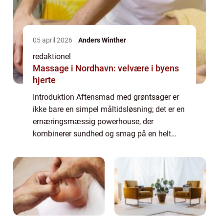
05 april 2026
Anders Winther
redaktionel
Massage i Nordhavn: velvære i byens
hjerte
Introduktion Aftensmad med grøntsager er
ikke bare en simpel måltidsløsning; det er en
ernæringsmæssig powerhouse, der
kombinerer sundhed og smag på en helt
unik måde. At nyde en grøntsagsrig
aftensmad har mange sundhedsmæssige
fordele, herunder forb...