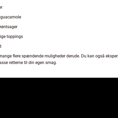
er
g guacamole
grøntsager
ige toppings
d
er mange flere spændende muligheder derude. Du kan også eksperi
asse retterne til din egen smag.