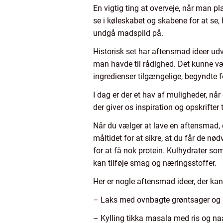
En vigtig ting at overveje, når man p
se i køleskabet og skabene for at se
undgå madspild på.
Historisk set har aftensmad ideer udv
man havde til rådighed. Det kunne væ
ingredienser tilgængelige, begyndte f
I dag er der et hav af muligheder, n
der giver os inspiration og opskrifter t
Når du vælger at lave en aftensmad, 
måltidet for at sikre, at du får de nø
for at få nok protein. Kulhydrater so
kan tilføje smag og næringsstoffer.
Her er nogle aftensmad ideer, der kan 
– Laks med ovnbagte grøntsager og k
– Kylling tikka masala med ris og n