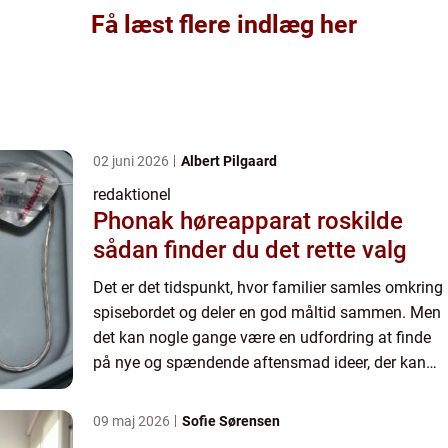
Få læst flere indlæg her
02 juni 2026
Albert Pilgaard
redaktionel
Phonak høreapparat roskilde
sådan finder du det rette valg
Det er det tidspunkt, hvor familier samles omkring
spisebordet og deler en god måltid sammen. Men
det kan nogle gange være en udfordring at finde
på nye og spændende aftensmad ideer, der kan
tilfredsstille alles smagsløg. I denne artikel vil vi
uddyb...
09 maj 2026
Sofie Sørensen