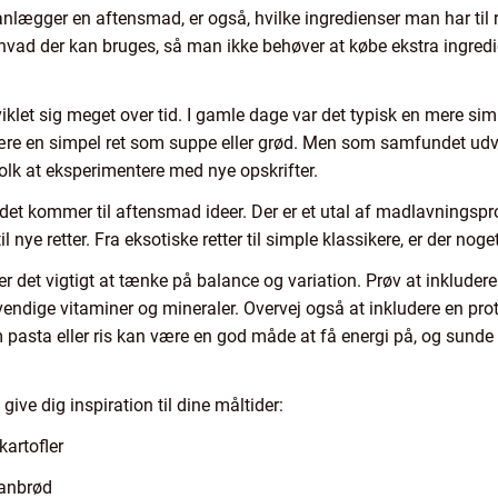
lanlægger en aftensmad, er også, hvilke ingredienser man har til
, hvad der kan bruges, så man ikke behøver at købe ekstra ingred
iklet sig meget over tid. I gamle dage var det typisk en mere si
re en simpel ret som suppe eller grød. Men som samfundet udvikl
olk at eksperimentere med nye opskrifter.
år det kommer til aftensmad ideer. Der er et utal af madlavning
il nye retter. Fra eksotiske retter til simple klassikere, er der no
er det vigtigt at tænke på balance og variation. Prøv at inklud
dvendige vitaminer og mineraler. Overvej også at inkludere en prot
m pasta eller ris kan være en god måde at få energi på, og sund
give dig inspiration til dine måltider:
artofler
aanbrød