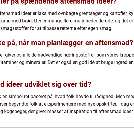
ler på spændende aftensmad ideer?
ensmad ideer er laks med ovnbagte grøntsager og kartofler, kyl
 carne med brød. Der er mange flere muligheder derude, og det er
smagsstoffer for at tilpasse retterne efter egen smag.
nke på, når man planlægger en aftensmad?
 der giver os alle de nødvendige næringsstoffer, som vores kroppe 
, vitaminer og mineraler. Det er også en god idé at bruge ingredien
ideer udviklet sig over tid?
 en simpel ret baseret på, hvad folk havde til rådighed. Men m
nser begyndte folk at eksperimentere med nye opskrifter. I dag er
kogebøger, der giver masser af inspiration til aftensmad ideer.