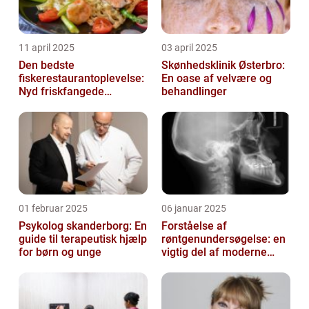
11 april 2025
03 april 2025
Den bedste
Skønhedsklinik Østerbro:
fiskerestaurantoplevelse:
En oase af velvære og
Nyd friskfangede
behandlinger
delikatesser
01 februar 2025
06 januar 2025
Psykolog skanderborg: En
Forståelse af
guide til terapeutisk hjælp
røntgenundersøgelse: en
for børn og unge
vigtig del af moderne
medicin