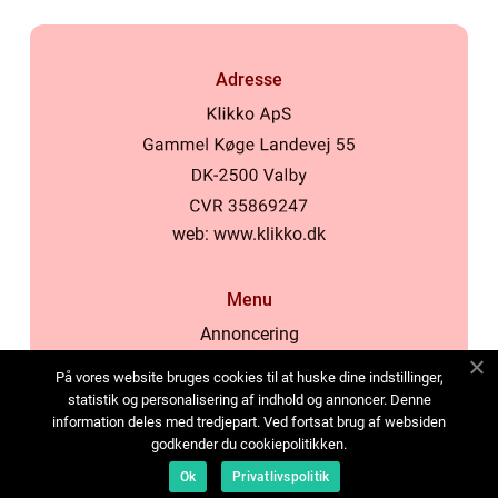
Adresse
web:
www.klikko.dk
Menu
Annoncering
Om os
På vores website bruges cookies til at huske dine indstillinger,
Cookies
statistik og personalisering af indhold og annoncer. Denne
information deles med tredjepart. Ved fortsat brug af websiden
Kontakt os
godkender du cookiepolitikken.
Sitemap
Ok
Privatlivspolitik