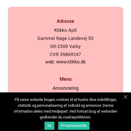
Adresse
web:
www.klikko.dk
Menu
Annoncering
Om os
På vores website bruges cookies til at huske dine indstillinger,
Cookies
statistik og personalisering af indhold og annoncer. Denne
information deles med tredjepart. Ved fortsat brug af websiden
Kontakt os
godkender du cookiepolitikken.
Sitemap
Ok
Privatlivspolitik