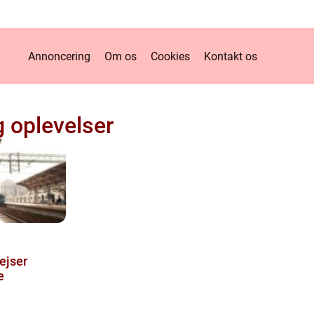
Annoncering
Om os
Cookies
Kontakt os
g oplevelser
ejser
e