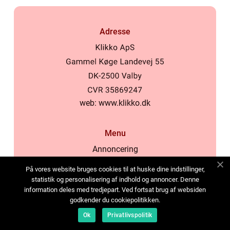
Adresse
web:
www.klikko.dk
Menu
Annoncering
Om os
På vores website bruges cookies til at huske dine indstillinger,
Cookies
statistik og personalisering af indhold og annoncer. Denne
information deles med tredjepart. Ved fortsat brug af websiden
Kontakt os
godkender du cookiepolitikken.
Sitemap
Ok
Privatlivspolitik