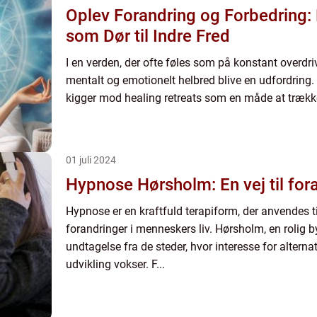
Oplev Forandring og Forbedring: 
som Dør til Indre Fred
I en verden, der ofte føles som på konstant overdrive
mentalt og emotionelt helbred blive en udfordring.
kigger mod healing retreats som en måde at trække 
01 juli 2024
Hypnose Hørsholm: En vej til for
Hypnose er en kraftfuld terapiform, der anvendes ti
forandringer i menneskers liv. Hørsholm, en rolig b
undtagelse fra de steder, hvor interesse for altern
udvikling vokser. F...