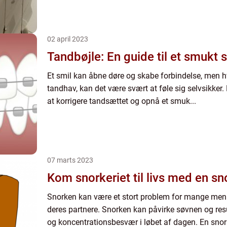
02 april 2023
Tandbøjle: En guide til et smukt 
Et smil kan åbne døre og skabe forbindelse, men hv
tandhav, kan det være svært at føle sig selvsikker. H
at korrigere tandsættet og opnå et smuk...
07 marts 2023
Kom snorkeriet til livs med en s
Snorken kan være et stort problem for mange menn
deres partnere. Snorken kan påvirke søvnen og result
og koncentrationsbesvær i løbet af dagen. En sno