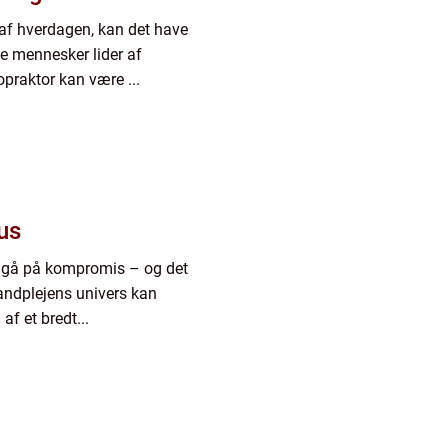
 af hverdagen, kan det have
ge mennesker lider af
opraktor kan være ...
us
 at gå på kompromis – og det
tandplejens univers kan
f et bredt...