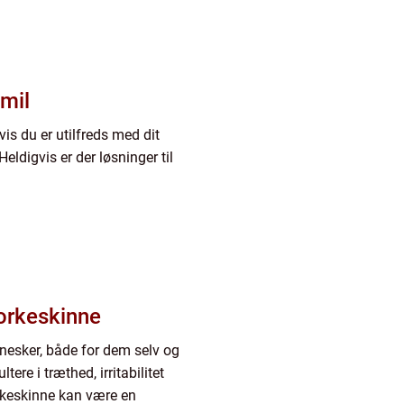
smil
is du er utilfreds med dit
eldigvis er der løsninger til
norkeskinne
esker, både for dem selv og
ere i træthed, irritabilitet
rkeskinne kan være en